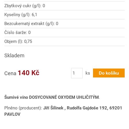
Zbytkový cukr (g/l): 0
Kyseliny (g/l): 6,1
Bezcukernatý extrakt (g/l): 0
Číslo šarže: 0
Objem (l): 0,75
Skladem
Počet
140 Kč
Cena
ks
Do košíku
Šumivé víno DOSYCOVANÉ OXYDEM UHLIČITÝM
.
Plněno (producent):
Jiří Šilinek , Rudolfa Gajdoše 192, 69201
PAVLOV