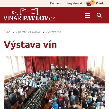
0
Přihlásit
Registrovat
Košík
Úvod
Vinařství v Pavlově
Výstava vín
Výstava vín