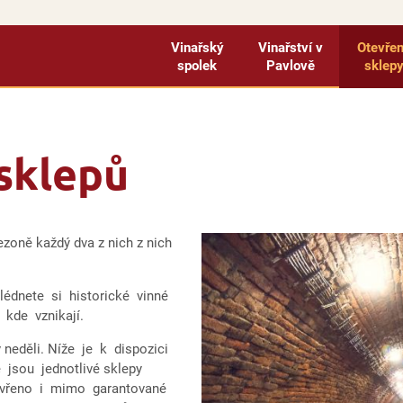
Vinařský
Vinařství v
Otevře
spolek
Pavlově
sklep
sklepů
sezoně každý dva z nich z nich
lédnete si historické vinné
, kde vznikají.
neděli. Níže je k dispozici
 jsou jednotlivé sklepy
tevřeno i mimo garantované