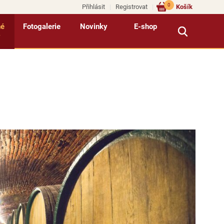
0
Přihlásit
Registrovat
Košík
né
Fotogalerie
Novinky
E-shop
y