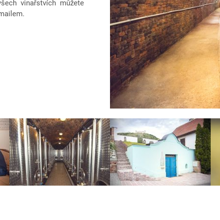
 všech vinařstvích můžete
-mailem.