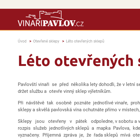
Úvod
Otevřené sklepy
Léto otevřených sklepů
Léto otevřených 
Pavlovští vinaři se před několika lety dohodli, že v letní 
držet službu a otevře vinný sklep výletníkům.
Při návštěvě tak osobně poznáte jednotlivé vinaře, proh
sklepy a skvělá pavlovská vína ochutnáte přímo v místech
Sklepy jsou otevřeny v pátek odpoledne, v sobotu a v 
rozpis služeb jednotlivých sklepů a mapka Pavlova, kde
vyznačeny. Příjemná zpráva je, že řada sklepů mívá o