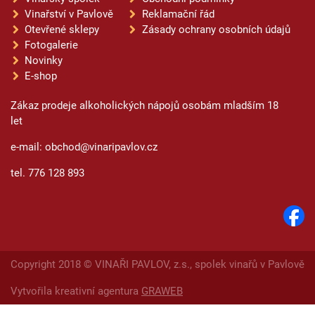
Vinařství v Pavlově
Reklamační řád
Otevřené sklepy
Zásady ochrany osobních údajů
Fotogalerie
Novinky
E-shop
Zákaz prodeje alkoholických nápojů osobám mladším 18
let
e-mail: obchod@vinaripavlov.cz
tel. 776 128 893
Copyright 2018 © VINAŘI PAVLOV, z.s., spolek vinařů v Pavlově
Vytvořila kreativní agentura
GRAWEB