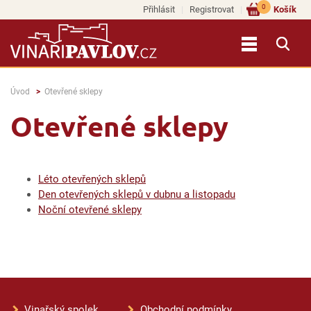
0
Přihlásit
Registrovat
Košík
Úvod
Otevřené sklepy
Otevřené sklepy
Léto otevřených sklepů
Den otevřených sklepů v dubnu a listopadu
Noční otevřené sklepy
Vinařský spolek
Obchodní podmínky