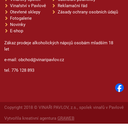
Vinařství v Pavlově
Reklamační řád
Otevřené sklepy
Zásady ochrany osobních údajů
Fotogalerie
Novinky
E-shop
Zákaz prodeje alkoholických nápojů osobám mladším 18
let
e-mail: obchod@vinaripavlov.cz
tel. 776 128 893
Copyright 2018 © VINAŘI PAVLOV, z.s., spolek vinařů v Pavlově
Vytvořila kreativní agentura
GRAWEB