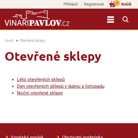
0
Přihlásit
Registrovat
Košík
Úvod
Otevřené sklepy
Otevřené sklepy
Léto otevřených sklepů
Den otevřených sklepů v dubnu a listopadu
Noční otevřené sklepy
Vinařský spolek
Obchodní podmínky