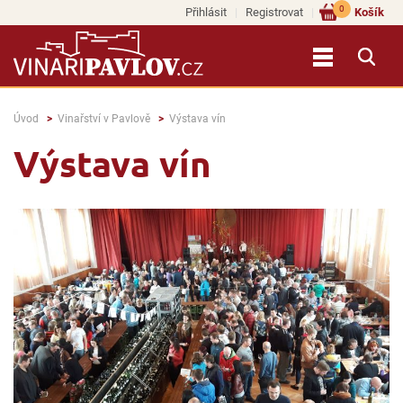
0
Přihlásit
Registrovat
Košík
Úvod
Vinařství v Pavlově
Výstava vín
Výstava vín