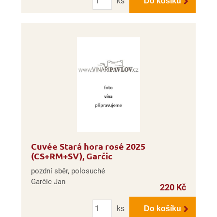
ks
Do košíku
Cuvée Stará hora rosé 2025
(CS+RM+SV), Garčic
pozdní sběr, polosuché
Garčic Jan
220 Kč
Počet
ks
Do košíku