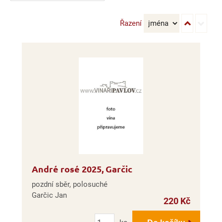
Řazení
André rosé 2025, Garčic
pozdní sběr, polosuché
Garčic Jan
220 Kč
Počet