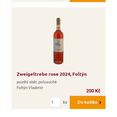
Zweigeltrebe rose 2024, Foltýn
pozdní sběr, polosuché
Foltýn Vladimír
200 Kč
Počet
ks
Do košíku