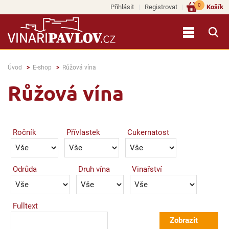
0
Přihlásit
Registrovat
Košík
Úvod
E-shop
Růžová vína
Růžová vína
Ročník
Přívlastek
Cukernatost
Odrůda
Druh vína
Vinařství
Fulltext