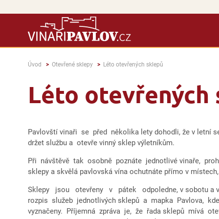
Úvod
Otevřené sklepy
Léto otevřených sklepů
Léto otevřených 
Pavlovští vinaři se před několika lety dohodli, že v letní 
držet službu a otevře vinný sklep výletníkům.
Při návštěvě tak osobně poznáte jednotlivé vinaře, proh
sklepy a skvělá pavlovská vína ochutnáte přímo v místech
Sklepy jsou otevřeny v pátek odpoledne, v sobotu a v 
rozpis služeb jednotlivých sklepů a mapka Pavlova, kde
vyznačeny. Příjemná zpráva je, že řada sklepů mívá o