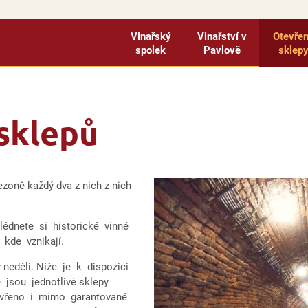
Vinařský
Vinařství v
Otevře
spolek
Pavlově
sklep
sklepů
sezoně každý dva z nich z nich
lédnete si historické vinné
, kde vznikají.
neděli. Níže je k dispozici
 jsou jednotlivé sklepy
tevřeno i mimo garantované