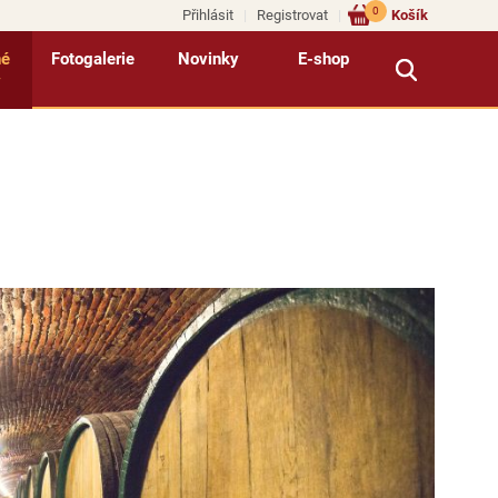
0
Přihlásit
Registrovat
Košík
né
Fotogalerie
Novinky
E-shop
y