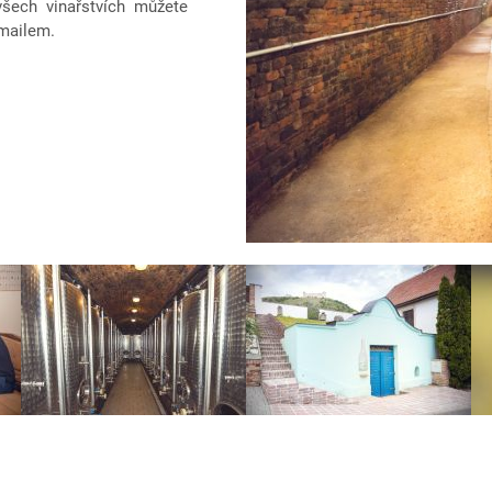
 všech vinařstvích můžete
-mailem.