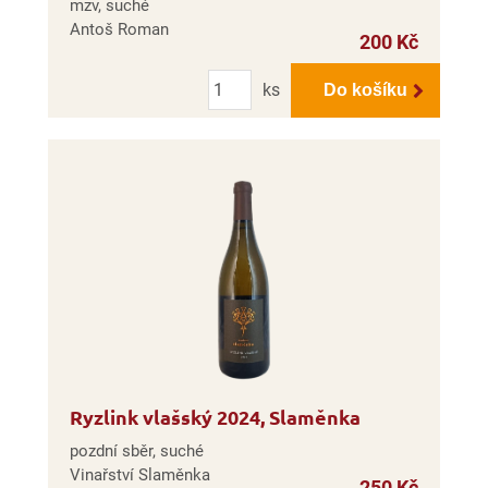
mzv, suché
Antoš Roman
200 Kč
Počet
ks
Do košíku
Ryzlink vlašský 2024, Slaměnka
pozdní sběr, suché
Vinařství Slaměnka
250 Kč