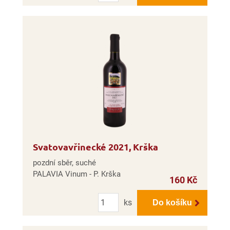
Svatovavřinecké 2021, Krška
pozdní sběr, suché
PALAVIA Vinum - P. Krška
160 Kč
Počet
ks
Do košíku