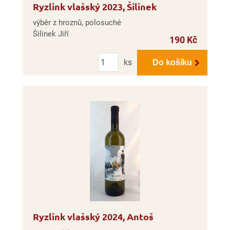
Ryzlink vlašský 2023, Šilinek
výběr z hroznů, polosuché
Šilinek Jiří
190 Kč
Počet
ks
Do košíku
Ryzlink vlašský 2024, Antoš