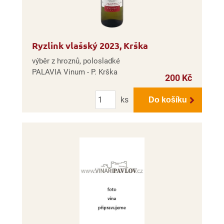
Ryzlink vlašský 2023, Krška
výběr z hroznů, polosladké
PALAVIA Vinum - P. Krška
200 Kč
Počet
ks
Do košíku