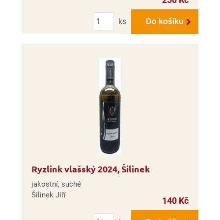
Počet
ks
Do košíku
Ryzlink vlašský 2024, Šilinek
jakostní, suché
Šilinek Jiří
140 Kč
Počet