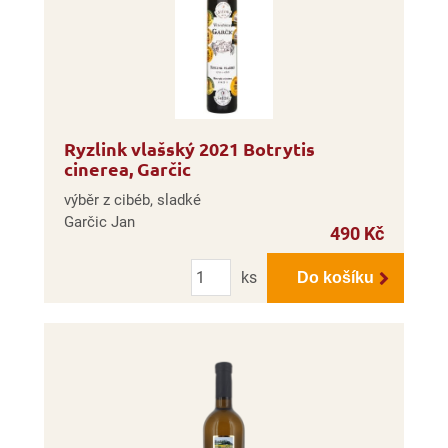
Ryzlink vlašský 2021 Botrytis
cinerea, Garčic
výběr z cibéb, sladké
Garčic Jan
490 Kč
Počet
ks
Do košíku