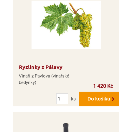
Ryzlinky z Pálavy
Vinaři z Pavlova (vinařské
bedýnky)
1 420 Kč
Počet
ks
Do košíku