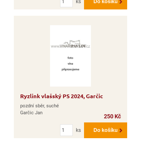
ks
Do košíku
Ryzlink vlašský PS 2024, Garčic
pozdní sběr, suché
Garčic Jan
250 Kč
Počet
ks
Do košíku