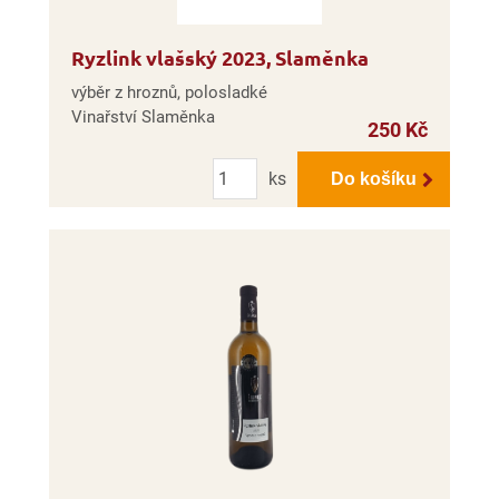
Ryzlink vlašský 2023, Slaměnka
výběr z hroznů, polosladké
Vinařství Slaměnka
250 Kč
Počet
ks
Do košíku