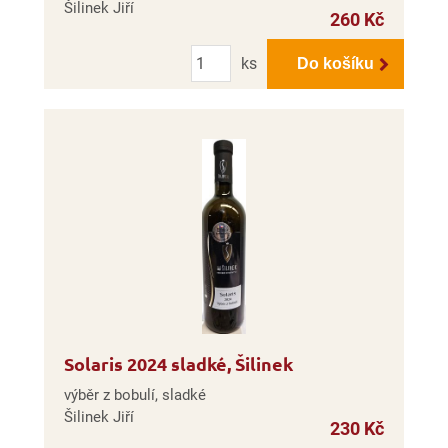
Šilinek Jiří
260 Kč
Počet
ks
Do košíku
Solaris 2024 sladké, Šilinek
výběr z bobulí, sladké
Šilinek Jiří
230 Kč