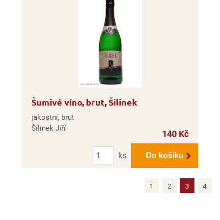
Šumivé víno, brut, Šilinek
jakostní, brut
Šilinek Jiří
140 Kč
Počet
ks
Do košíku
1
2
3
4