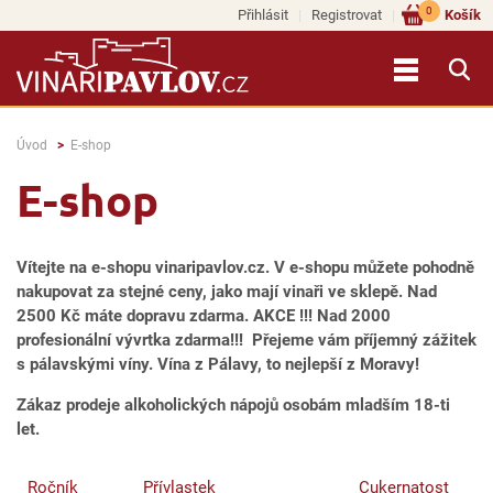
0
Přihlásit
Registrovat
Košík
Úvod
E-shop
E-shop
Vítejte na e-shopu vinaripavlov.cz. V e-shopu můžete pohodně
nakupovat za stejné ceny, jako mají vinaři ve sklepě. Nad
2500 Kč máte dopravu zdarma. AKCE !!! Nad 2000
profesionální vývrtka zdarma!!! Přejeme vám příjemný zážitek
s pálavskými víny. Vína z Pálavy, to nejlepší z Moravy!
Zákaz prodeje alkoholických nápojů osobám mladším 18-ti
let.
Ročník
Přívlastek
Cukernatost