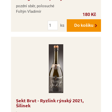
pozdní sběr, polosuché
Foltýn Vladimír
180 Kč
Počet
ks
Do košíku
Sekt Brut - Ryzlink rýnský 2021,
Šilinek