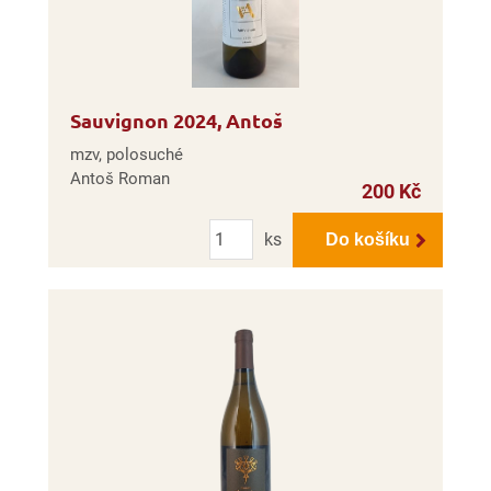
Sauvignon 2024, Antoš
mzv, polosuché
Antoš Roman
200 Kč
Počet
ks
Do košíku