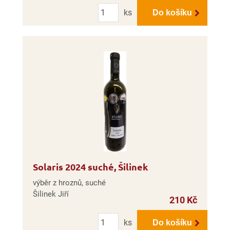
Počet
ks
Do košíku
Solaris 2024 suché, Šilinek
výběr z hroznů, suché
Šilinek Jiří
210 Kč
Počet
ks
Do košíku