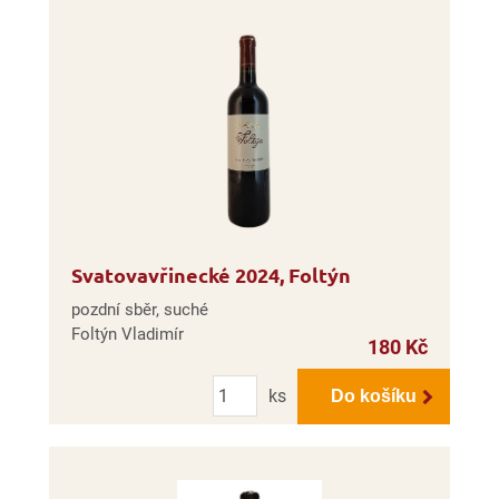
Svatovavřinecké 2024, Foltýn
pozdní sběr, suché
Foltýn Vladimír
180 Kč
Počet
ks
Do košíku