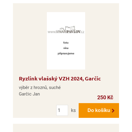
Ryzlink vlašský VZH 2024, Garčic
výběr z hroznů, suché
Garčic Jan
250 Kč
Počet
ks
Do košíku