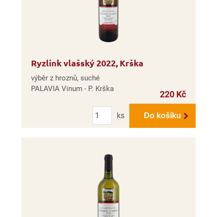
Ryzlink vlašský 2022, Krška
výběr z hroznů, suché
PALAVIA Vinum - P. Krška
220 Kč
Počet
ks
Do košíku