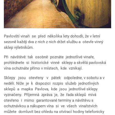
Pavlovští vinaři se před několika lety dohodli, že v letní
sezoně každý dva z nich z nich držet službu a otevře vinný
sklep výletníkům.
Při návštěvě tak osobně poznáte jednotlivé vinaře,
prohlédnete si historické vinné sklepy a skvělá pavlovská
vína ochutnáte přímo v místech, kde vznikají.
Sklepy jsou otevřeny v pátek odpoledne, v sobotu a v
neděli. Níže je k dispozici rozpis služeb jednotlivých
sklepů a mapka Pavlova, kde jsou jednotlivé sklepy
vyznačeny. Příjemná zpráva je, že řada sklepů mívá
otevřeno i mimo garantované termíny a návštěvu s
ochutnávkou a nákupem vína si ve všech vinařstvích
můžete domluvit bez ohledu na otvírací hodiny telefonicky