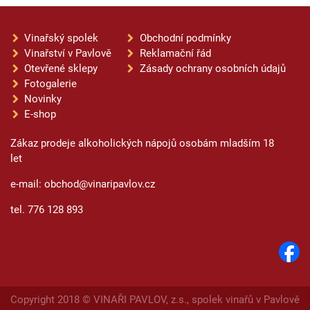
Vinařský spolek
Obchodní podmínky
Vinařství v Pavlově
Reklamační řád
Otevřené sklepy
Zásady ochrany osobních údajů
Fotogalerie
Novinky
E-shop
Zákaz prodeje alkoholických nápojů osobám mladším 18
let
e-mail: obchod@vinaripavlov.cz
tel. 776 128 893
Copyright 2018 © VINAŘI PAVLOV, z.s., spolek vinařů v Pavlově