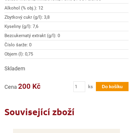
Alkohol (% obj.): 12
Zbytkový cukr (g/l): 3,8
Kyseliny (g/l): 7,6
Bezcukernatý extrakt (g/l): 0
Číslo šarže: 0
Objem (l): 0,75
Skladem
Počet
200 Kč
Cena
ks
Do košíku
Související zboží