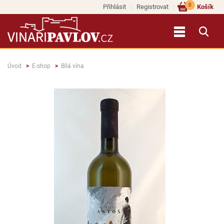
0
Přihlásit
Registrovat
Košík
Úvod
E-shop
Bílá vína