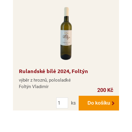
Rulandské bílé 2024, Foltýn
výběr z hroznů, polosladké
Foltýn Vladimír
200 Kč
Počet
ks
Do košíku