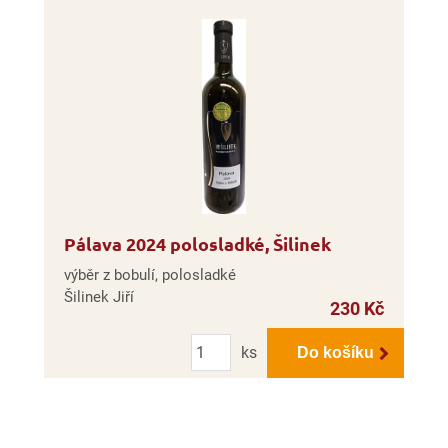
Pálava 2024 polosladké, Šilinek
výběr z bobulí, polosladké
Šilinek Jiří
230 Kč
Počet
ks
Do košíku