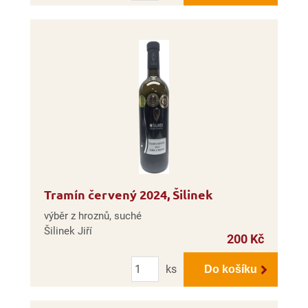
Tramín červený 2024, Šilinek
výběr z hroznů, suché
Šilinek Jiří
200 Kč
Počet
ks
Do košíku