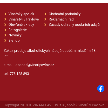
Vinařský spolek
Obchodní podmínky
Vinařství v Pavlově
Reklamační řád
Otevřené sklepy
Zásady ochrany osobních údajů
Fotogalerie
Novinky
E-shop
Zákaz prodeje alkoholických nápojů osobám mladším 18
let
e-mail: obchod@vinaripavlov.cz
tel. 776 128 893
Copyright 2018 © VINAŘI PAVLOV, z.s., spolek vinařů v Pavlově