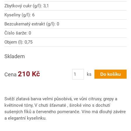
Zbytkový cukr (g/l): 3,1
Kyseliny (g/l): 6
Bezcukernatý extrakt (g/l): 0
Číslo šarže: 0
Objem (l): 0,75
Skladem
Počet
210 Kč
Cena
ks
Do košíku
Svěží zlatavá barva velmi působivá, ve vůni citrusy, grepy a
květinové tóny, V chuti šťavnaté , široké víno s dochutí
sušených fíků a červeného pomeranče. Víno má dlouhý závěre
a elegantní kyselinku.