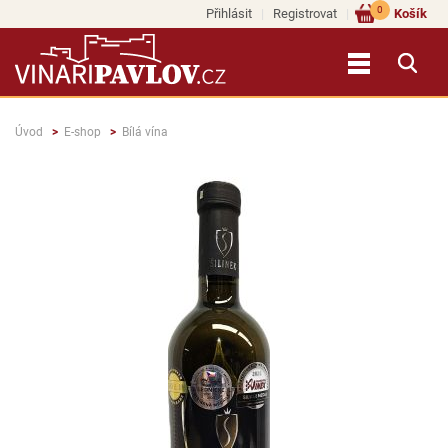
0
Přihlásit
Registrovat
Košík
Úvod
E-shop
Bílá vína