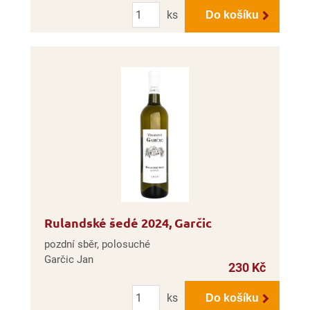
Počet
ks
Do košíku
Rulandské šedé 2024, Garčic
pozdní sběr, polosuché
Garčic Jan
230 Kč
Počet
ks
Do košíku