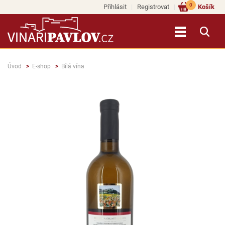
0
Přihlásit
Registrovat
Košík
Úvod
E-shop
Bílá vína