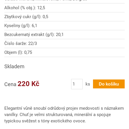
Alkohol (% obj.): 12,5
Zbytkový cukr (g/l): 0,5
Kyseliny (g/l): 6,1
Bezcukernatý extrakt (g/l): 20,1
Číslo šarže: 22/3
Objem (l): 0,75
Skladem
Počet
220 Kč
Cena
ks
Do košíku
Elegantní vůně snoubí odrůdový projev medovosti s náznakem
vanilky. Chuť je velmi strukturovaná, minerální a spojuje
typickou svěžest s tóny exotického ovoce.