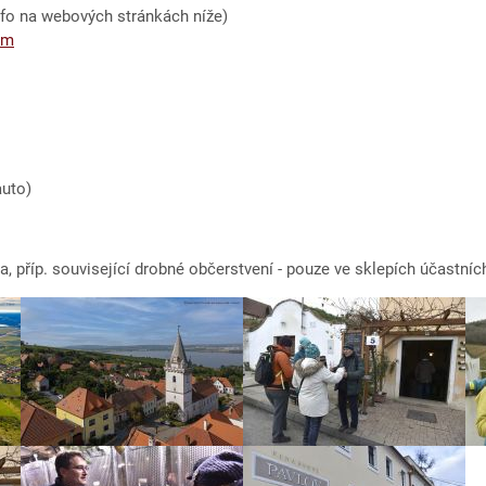
info na webových stránkách níže)
om
auto)
na, příp. související drobné občerstvení - pouze ve sklepích účastn