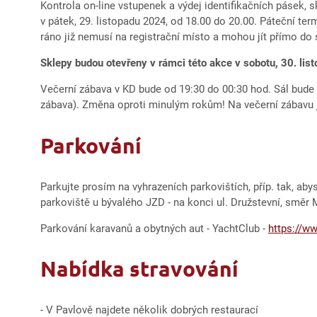
Kontrola on-line vstupenek a výdej identifikačních pásek, 
v pátek, 29. listopadu 2024, od 18.00 do 20.00. Páteční ter
ráno již nemusí na registrační místo a mohou jít přímo do 
Sklepy budou otevřeny v
rámci této akce v
sobotu, 30. lis
Večerní zábava v KD bude od 19:30 do 00:30 hod. Sál bude
zábava). Změna oproti minulým rokům! Na večerní zábavu 
Parkování
Parkujte prosím na vyhrazeních parkovištích, příp. tak, ab
parkoviště u bývalého JZD - na konci ul. Družstevní, směr
Parkování karavanů a obytných aut - YachtClub -
https://w
Nabídka stravování
- V Pavlově najdete několik dobrých restaurací