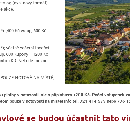
atalog (nyní nový formát),
se akce.
 *) (400 Kč vstup, 600 Kč
*); včetně večerní taneční
up, 600 kupony = 1200 Kč
pacitou KD. Nebude možno
 POUZE HOTOVĚ NA MÍSTĚ,
u platby v hotovosti, ale s příplatkem +200 Kč. Počet vstupenek va
otom pouze v hotovosti na místě! Info tel. 721 414 575 nebo 776 
vlově se budou účastnit tato vi