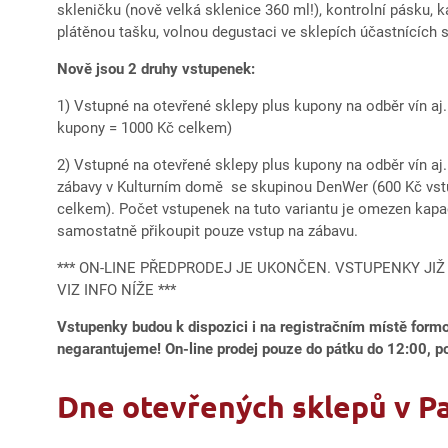
skleničku (nově velká sklenice 360 ml!), kontrolní pásku, k
plátěnou tašku, volnou degustaci ve sklepích účastnících 
Nově jsou 2 druhy vstupenek:
1) Vstupné na otevřené sklepy plus kupony na odběr vín aj.
kupony = 1000 Kč celkem)
2) Vstupné na otevřené sklepy plus kupony na odběr vín aj. 
zábavy v Kulturním domě se skupinou DenWer (600 Kč vst
celkem). Počet vstupenek na tuto variantu je omezen ka
samostatně přikoupit pouze vstup na zábavu.
*** ON-LINE PŘEDPRODEJ JE UKONČEN. VSTUPENKY JIŽ
VIZ INFO NÍŽE ***
Vstupenky budou k dispozici i na registračním místě formo
negarantujeme! On-line prodej pouze do pátku do 12:00, p
Dne otevřených sklepů v Pa