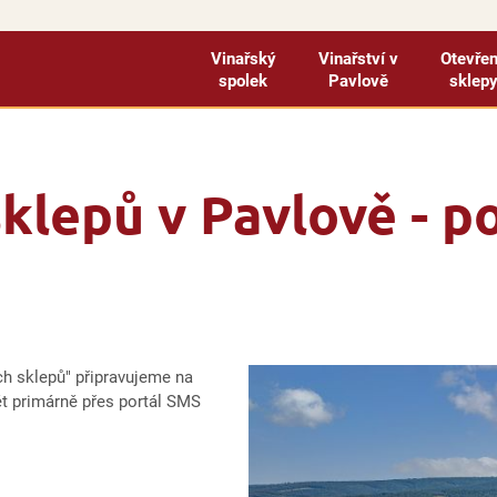
Vinařský
Vinařství v
Otevře
spolek
Pavlově
sklep
klepů v Pavlově - po
h sklepů" připravujeme na
ět primárně přes portál SMS