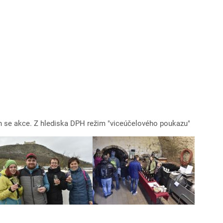
ích se akce. Z hlediska DPH režim "viceúčelového poukazu"