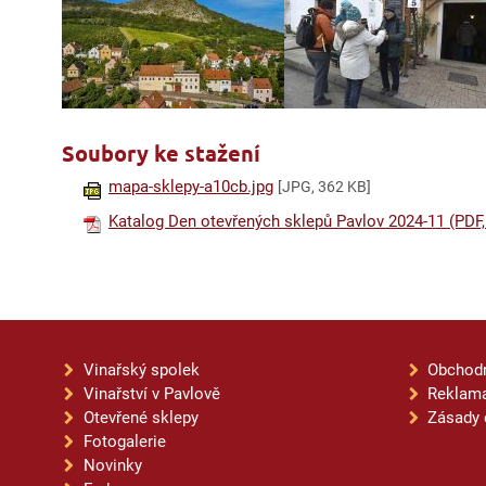
Soubory ke stažení
mapa-sklepy-a10cb.jpg
[JPG, 362 KB]
Katalog Den otevřených sklepů Pavlov 2024-11 (PDF
Vinařský spolek
Obchod
Vinařství v Pavlově
Reklama
Otevřené sklepy
Zásady 
Fotogalerie
Novinky