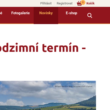
0
Přihlásit
Registrovat
Košík
né
Fotogalerie
Novinky
E-shop
y
dzimní termín -