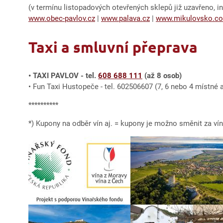
(v termínu listopadových otevřených sklepů již uzavřeno, 
www.obec-pavlov.cz
|
www.palava.cz
|
www.mikulovsko.c
Taxi a smluvní přeprava
• TAXI PAVLOV - tel.
608 688 111
(až 8 osob)
• Fun Taxi Hustopeče - tel. 602506607 (7, 6 nebo 4 místné 
**********
*) Kupony na odběr vín aj. = kupony je možno směnit za ví