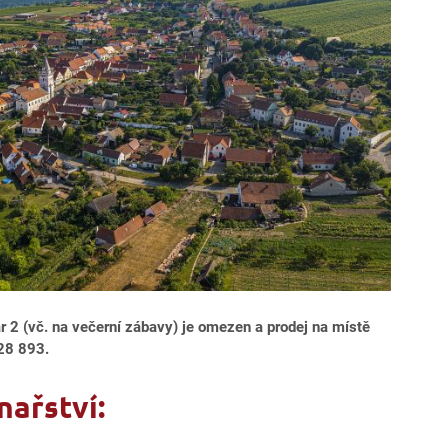
r 2 (vč. na večerní zábavy)
je omezen a prodej na místě
128 893.
nařství: