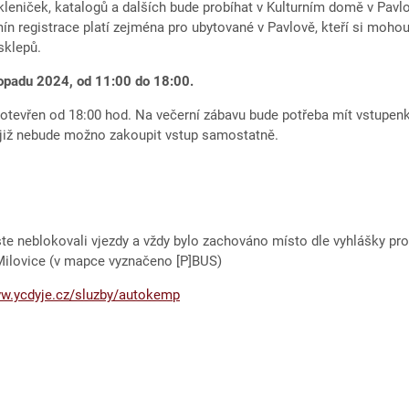
skleniček, katalogů a dalších bude probíhat v Kulturním domě v Pavlo
mín registrace platí zejména pro ubytované v Pavlově, kteří si mohou
sklepů.
topadu
2024, od
11:00 do
18:00.
 otevřen od 18:00 hod. Na večerní zábavu bude potřeba mít vstupen
již nebude možno zakoupit vstup samostatně.
yste neblokovali vjezdy a vždy bylo zachováno místo dle vyhlášky pro
 Milovice (v mapce vyznačeno [P]BUS)
ww.ycdyje.cz/sluzby/autokemp