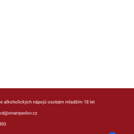
je alkoholických nápojů osobám mladším 18 let
od@vinaripavlov.cz
893