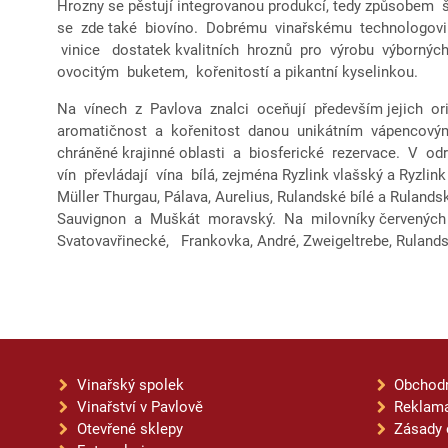
Hrozny se pěstují integrovanou produkcí, tedy způsobem 
se zde také biovíno. Dobrému vinařskému technologov
vinice dostatek kvalitních hroznů pro výrobu výbornýc
ovocitým buketem, kořenitostí a pikantní kyselinkou.
Na vínech z Pavlova znalci oceňují především jejich or
aromatičnost a kořenitost danou unikátním vápencovým 
chráněné krajinné oblasti a biosferické rezervace. V o
vín převládají vína bílá, zejména Ryzlink vlašský a Ryzlink 
Müller Thurgau, Pálava, Aurelius, Rulandské bílé a Ruland
Sauvignon a Muškát moravský. Na milovníky červený
Svatovavřinecké, Frankovka, André, Zweigeltrebe, Ruland
Vinařský spolek
Obchod
Vinařství v Pavlově
Reklama
Otevřené sklepy
Zásady 