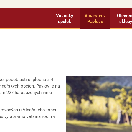
Vinařský
Vinařství v
Otevře
spolek
Pavlově
sklep
řské podoblasti s plochou 4
vinařských obcích. Pavlov je na
lkem 227 ha osázených vinic
strovaných u Vinařského fondu
 vyrábí víno většina rodin v