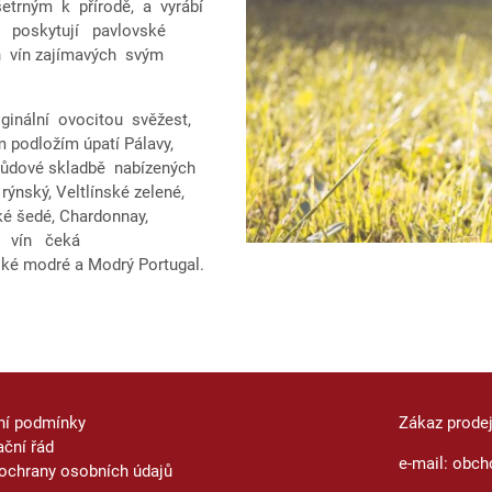
šetrným k přírodě, a vyrábí
i poskytují pavlovské
h vín zajímavých svým
iginální ovocitou svěžest,
podložím úpatí Pálavy,
drůdové skladbě nabízených
rýnský, Veltlínské zelené,
ské šedé, Chardonnay,
ch vín čeká
ské modré a Modrý Portugal.
ní podmínky
Zákaz prode
ční řád
e-mail: obch
ochrany osobních údajů