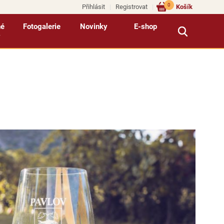
0
Přihlásit
Registrovat
Košík
né
Fotogalerie
Novinky
E-shop
y