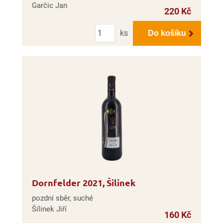
Garčic Jan
220 Kč
Počet
ks
Do košíku
Dornfelder 2021, Šilinek
pozdní sběr, suché
Šilinek Jiří
160 Kč