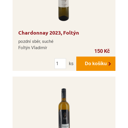
Chardonnay 2023, Foltýn
pozdní sběr, suché
Foltýn Vladimír
150 Kč
Počet
ks
Do košíku