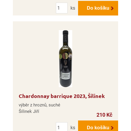
Počet
ks
Do košíku
Chardonnay barrique 2023, Šilinek
výběr z hroznů, suché
Šilinek Jiří
210 Kč
Počet
ks
Do košíku