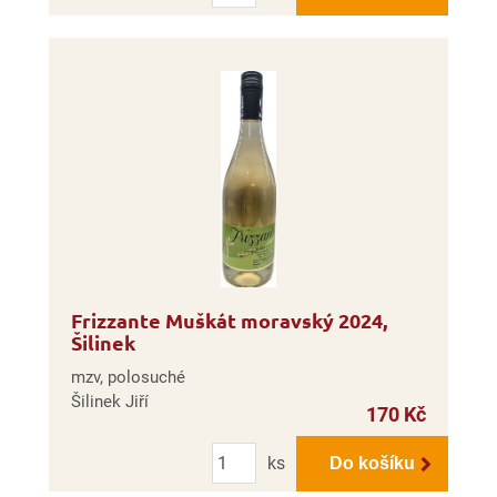
Frizzante Muškát moravský 2024,
Šilinek
mzv, polosuché
Šilinek Jiří
170 Kč
Počet
ks
Do košíku