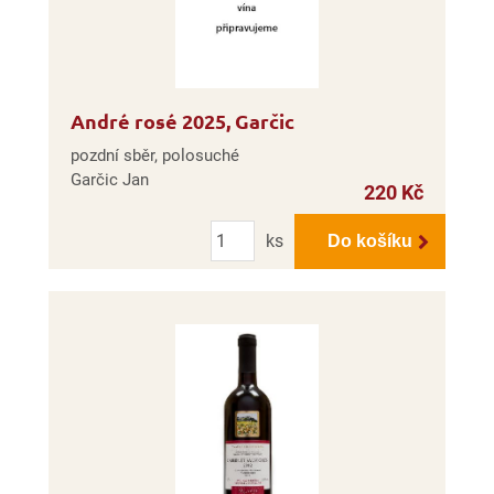
André rosé 2025, Garčic
pozdní sběr, polosuché
Garčic Jan
220 Kč
Počet
ks
Do košíku