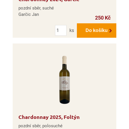
pozdní sběr, suché
Garčic Jan
250 Kč
Počet
ks
Do košíku
Chardonnay 2025, Foltýn
pozdní sběr, polosuché