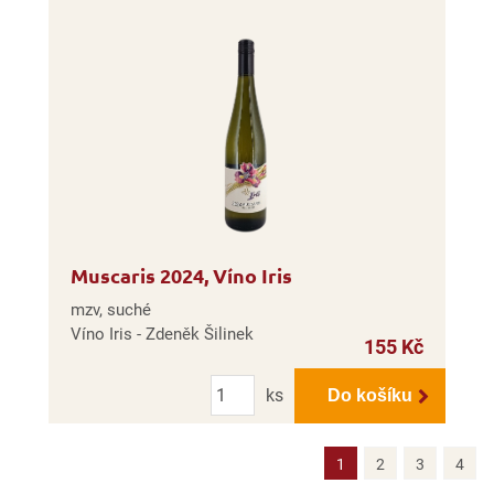
Muscaris 2024, Víno Iris
mzv, suché
Víno Iris - Zdeněk Šilinek
155 Kč
Počet
ks
Do košíku
1
2
3
4