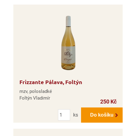
Frizzante Pálava, Foltýn
mzv, polosladké
Foltýn Vladimír
250 Kč
Počet
ks
Do košíku