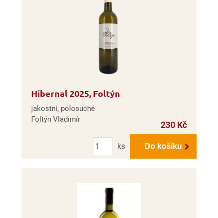
Hibernal 2025, Foltýn
jakostní, polosuché
Foltýn Vladimír
230 Kč
Počet
ks
Do košíku