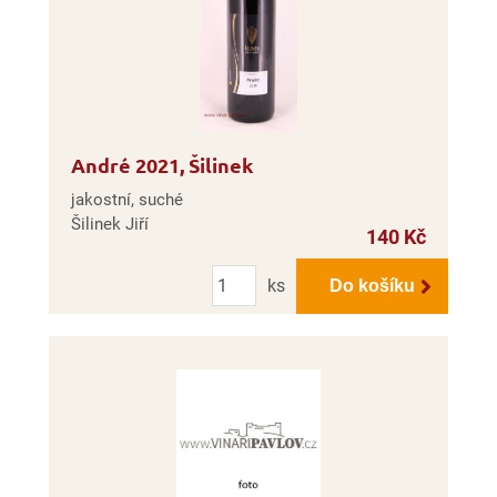
André 2021, Šilinek
jakostní, suché
Šilinek Jiří
140 Kč
Počet
ks
Do košíku