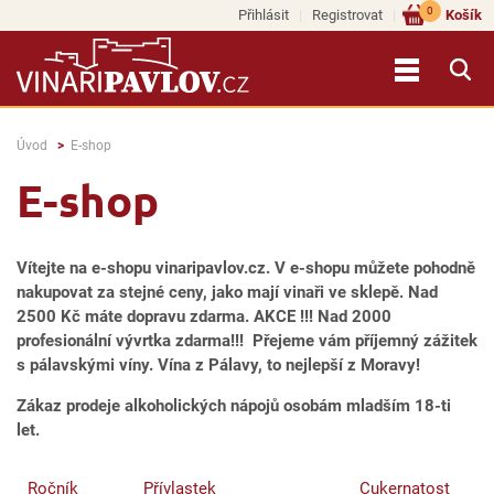
0
Přihlásit
Registrovat
Košík
Úvod
E-shop
E-shop
Vítejte na e-shopu vinaripavlov.cz. V e-shopu můžete pohodně
nakupovat za stejné ceny, jako mají vinaři ve sklepě. Nad
2500 Kč máte dopravu zdarma. AKCE !!! Nad 2000
profesionální vývrtka zdarma!!! Přejeme vám příjemný zážitek
s pálavskými víny. Vína z Pálavy, to nejlepší z Moravy!
Zákaz prodeje alkoholických nápojů osobám mladším 18-ti
let.
Ročník
Přívlastek
Cukernatost