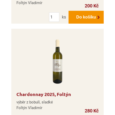
Foltýn Vladimír
200 Kč
Počet
ks
Do košíku
Chardonnay 2025, Foltýn
výběr z bobulí, sladké
Foltýn Vladimír
280 Kč