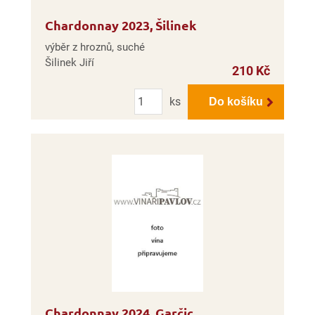
Chardonnay 2023, Šilinek
výběr z hroznů, suché
Šilinek Jiří
210 Kč
Počet
ks
Do košíku
Chardonnay 2024, Garčic