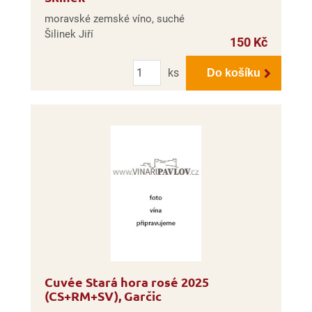
moravské zemské víno, suché
Šilinek Jiří
150 Kč
Počet
ks
Do košíku
Cuvée Stará hora rosé 2025
(CS+RM+SV), Garčic