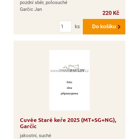
pozdní sběr, polosuché
Garčic Jan
220 Kč
Počet
ks
Do košíku
Cuvée Staré keře 2025 (MT+SG+NG),
Garčic
jakostní, suché