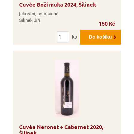
Cuvée Boží muka 2024, Šilinek
jakostní, polosuché
Šilinek Jiří
150 Kč
Počet
ks
Do košíku
Cuvée Neronet + Cabernet 2020,
Šilinek