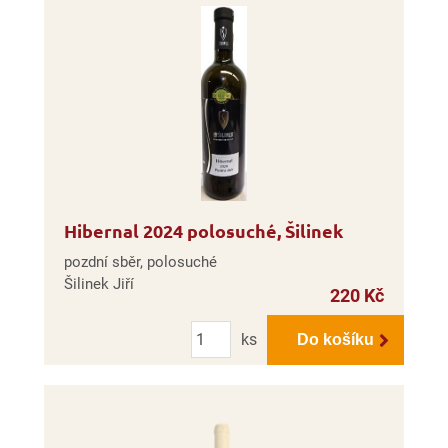
Hibernal 2024 polosuché, Šilinek
pozdní sběr, polosuché
Šilinek Jiří
220 Kč
Počet
ks
Do košíku