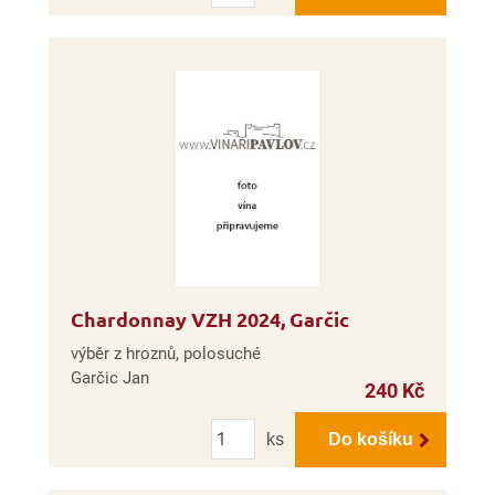
Chardonnay VZH 2024, Garčic
výběr z hroznů, polosuché
Garčic Jan
240 Kč
Počet
ks
Do košíku