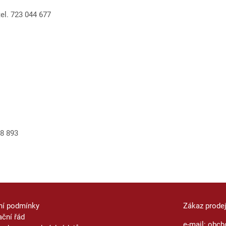
 tel. 723 044 677
28 893
ní podmínky
Zákaz prode
ční řád
e-mail: obch