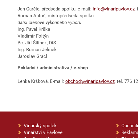
Jan Garčic, předseda spolku, e-mail:
info@vinaripavlov.cz
,
Roman Antoš, místopředseda spolku
další členové výkonného výboru
Ing. Pavel Krška
Vladimír Foltýn
Bc. Jiří Šilinek, DiS
Ing. Roman Jelínek
Jaroslav Gracl
Pokladní / administrativa / e-shop
Lenka Kršková, E-mail:
obchod@vinaripavlov.cz
, tel. 776 1
Vinařský spolek
Obchod
Vinařství v Pavlově
Reklama