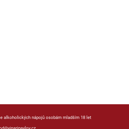
je alkoholických nápojů osobám mladším 18 let
od@vinaripavlov.cz