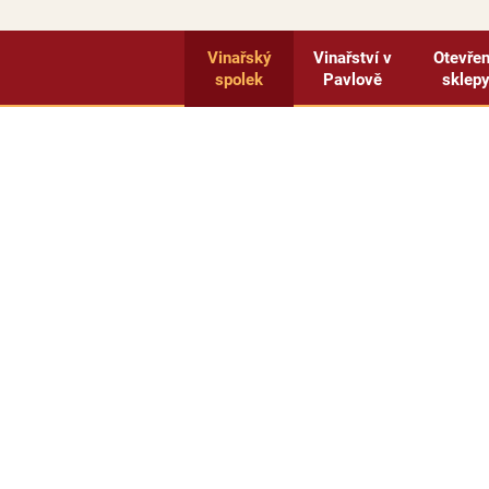
Vinařský
Vinařství v
Otevře
spolek
Pavlově
sklep