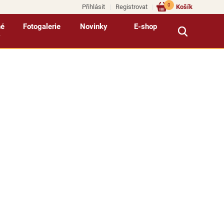
0
Přihlásit
Registrovat
Košík
né
Fotogalerie
Novinky
E-shop
y