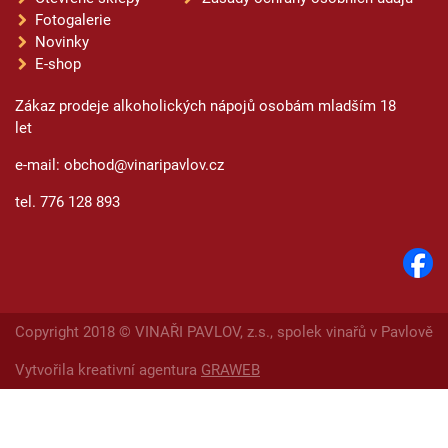
Fotogalerie
Novinky
E-shop
Zákaz prodeje alkoholických nápojů osobám mladším 18
let
e-mail: obchod@vinaripavlov.cz
tel. 776 128 893
Copyright 2018 © VINAŘI PAVLOV, z.s., spolek vinařů v Pavlově
Vytvořila kreativní agentura
GRAWEB