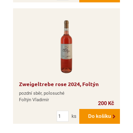
Zweigeltrebe rose 2024, Foltýn
pozdní sběr, polosuché
Foltýn Vladimír
200 Kč
Počet
ks
Do košíku