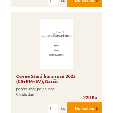
ks
Do košíku
Cuvée Stará hora rosé 2025
(CS+RM+SV), Garčic
pozdní sběr, polosuché
Garčic Jan
220 Kč
Počet
ks
Do košíku