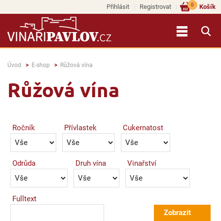
0
Přihlásit
Registrovat
Košík
Úvod
E-shop
Růžová vína
Růžová vína
Ročník
Přívlastek
Cukernatost
Odrůda
Druh vína
Vinařství
Fulltext