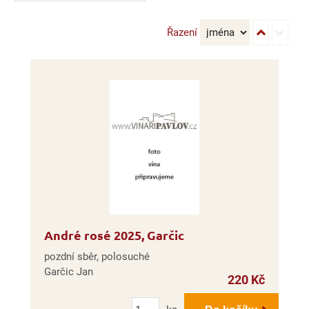
Řazení
André rosé 2025, Garčic
pozdní sběr, polosuché
Garčic Jan
220 Kč
Počet