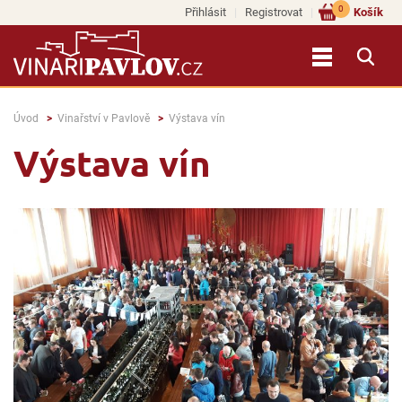
0
Přihlásit
Registrovat
Košík
Úvod
Vinařství v Pavlově
Výstava vín
Výstava vín