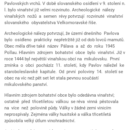
Pavlovských vrchů. V době slovanského osídlení v 9. stolení n.
l. bylo vinařství již velmi rozvinuto. Archeologické nálezy
vinařských nožů a semen révy potvrzují rozvinuté vinařství
slovanského obyvatelstva Velkomoravské říše.
Archeologické nálezy potvrzují, že území dnešního Pavlova
bylo osídleno prakticky nepřetržitě již od dob lovců mamutů.
Obec měla dříve také název Pálava a až do roku 1945
Pollau. Hlavním zdrojem bohatství obce bylo vinařství. Již v
roce 1444 byl největší vinařskou obcí na mikulovsku. První
zmínka o obci pocházíz 11. století, kdy Pavlov náležel ke
staroboleslavské kapitule. Od první poloviny 14. století se
obec na víc než pět set let stala pevnou součástí
mikulovského panství.
Hlavním zdrojem bohatství obce bylo odedávna vinařství;
ostatně před třicetiletou válkou se réva vinná pěstovala
na více než polovině půdy. Války v žádné zemi vinicím
neprospívaly. Zejména války husitské a válka třicetiletá
způsobila velký útlum vinohradnictví.