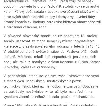
Architektonické památky nám prozrazují, že naopak
obdobím rozkvětu bylo pro Pavlov18. století, kdy se vinařství
kolem Pálavy opět začalo vracet ke své původní slávě a vinaři
si ve svých obcích stavěli sklepy i domy s výstavními štíty.
Kromě kostela sv. Barbory, barokního hřbitova ohrazeného zdí
s nárožními věžicemi, soch
V původně slovanské osadě se už počátkem 13. století
začalo usazovat zejména německy mluvící obyvatelstvo,
které zde žilo až do poválečného odsunu v letech 1945–46.
V období po druhé světové válce do Pavlova přišli čeští
občané. Většinou mladí lidé nepocházeli jen z okolních
obcí, ale také z horských oblastí Kopanic z Bílých Karpat,
Slovácka, Valašska či Vysočiny.
V padesátých letech se vinicím začali věnovat absolventi
z vinařských učňovských, mistrovských a později
technických škol, kteří už měli odborné znalosti. Současně
se zakládaly nové vinice – to už bylo na středním a
vysokém vedení, u něhož se dala použít mechanizace.
V roce 1967 bylo v Pavlově postupně vyklučeno posledních