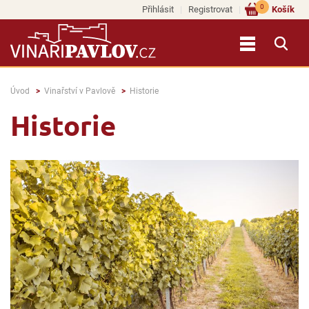
0
Přihlásit
Registrovat
Košík
Úvod
Vinařství v Pavlově
Historie
Historie