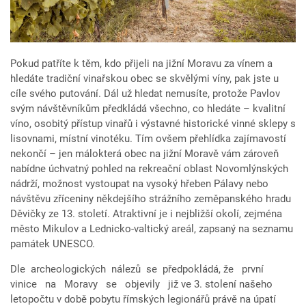
Pokud patříte k těm, kdo přijeli na jižní Moravu za vínem a
hledáte tradiční vinařskou obec se skvělými víny, pak jste u
cíle svého putování. Dál už hledat nemusíte, protože Pavlov
svým návštěvníkům předkládá všechno, co hledáte – kvalitní
víno, osobitý přístup vinařů i výstavné historické vinné sklepy s
lisovnami, místní vinotéku. Tím ovšem přehlídka zajímavostí
nekončí – jen málokterá obec na jižní Moravě vám zároveň
nabídne úchvatný pohled na rekreační oblast Novomlýnských
nádrží, možnost vystoupat na vysoký hřeben Pálavy nebo
návštěvu zříceniny někdejšího strážního zeměpanského hradu
Děvičky ze 13. století. Atraktivní je i nejbližší okolí, zejména
město Mikulov a Lednicko-valtický areál, zapsaný na seznamu
památek UNESCO.
Dle archeologických nálezů se předpokládá, že první
vinice na Moravy se objevily již ve 3. stolení našeho
letopočtu v době pobytu římských legionářů právě na úpatí