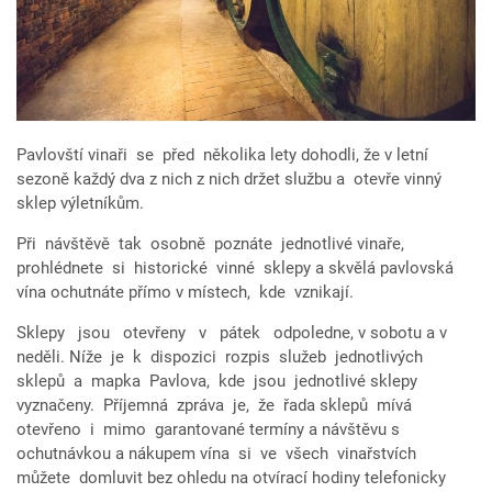
Pavlovští vinaři se před několika lety dohodli, že v letní
sezoně každý dva z nich z nich držet službu a otevře vinný
sklep výletníkům.
Při návštěvě tak osobně poznáte jednotlivé vinaře,
prohlédnete si historické vinné sklepy a skvělá pavlovská
vína ochutnáte přímo v místech, kde vznikají.
Sklepy jsou otevřeny v pátek odpoledne, v sobotu a v
neděli. Níže je k dispozici rozpis služeb jednotlivých
sklepů a mapka Pavlova, kde jsou jednotlivé sklepy
vyznačeny. Příjemná zpráva je, že řada sklepů mívá
otevřeno i mimo garantované termíny a návštěvu s
ochutnávkou a nákupem vína si ve všech vinařstvích
můžete domluvit bez ohledu na otvírací hodiny telefonicky