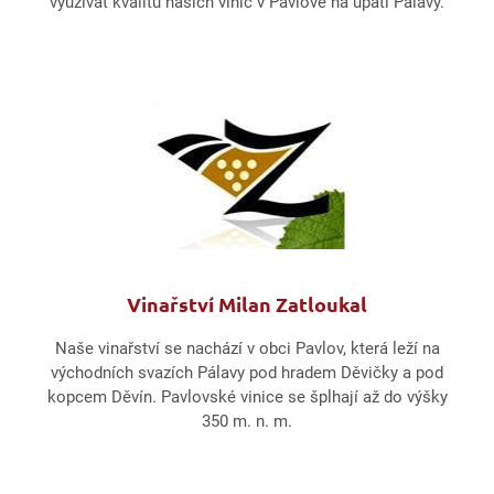
využívat kvalitu našich vinic v Pavlově na úpatí Pálavy.
Vinařství Milan Zatloukal
Naše vinařství se nachází v obci Pavlov, která leží na
východních svazích Pálavy pod hradem Děvičky a pod
kopcem Děvín. Pavlovské vinice se šplhají až do výšky
350 m. n. m.