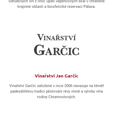
odrůdových vín z vinic úpatí vápencových skal v chráněné
krajinné oblasti a biosferické rezervaci Pálava.
Vinařství Jan Garčic
Vinařství Garčic založené v roce 2006 navazuje na téměř
padesátiletou tradici pěstování révy vinné a výrobu vína
rodiny Chramostových.