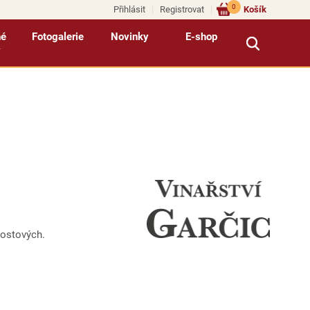
0
Přihlásit
Registrovat
Košík
né
Fotogalerie
Novinky
E-shop
y
mostových.