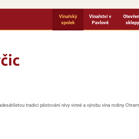
Vinařský
Vinařství v
Otevře
spolek
Pavlově
sklep
čic
adesátiletou tradici pěstování révy vinné a výrobu vína rodiny Chra