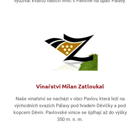
využívat kvalitu našich vinic v Pavlově na úpatí Pálavy.
Vinařství Milan Zatloukal
Naše vinařství se nachází v obci Pavlov, která leží na
východních svazích Pálavy pod hradem Děvičky a pod
kopcem Děvín. Pavlovské vinice se šplhají až do výšky
350 m. n. m.