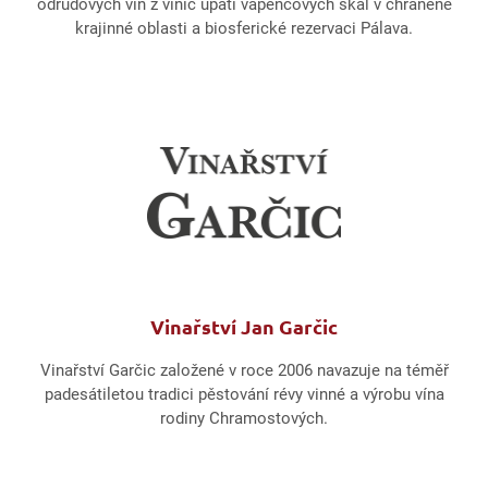
odrůdových vín z vinic úpatí vápencových skal v chráněné
krajinné oblasti a biosferické rezervaci Pálava.
Vinařství Jan Garčic
Vinařství Garčic založené v roce 2006 navazuje na téměř
padesátiletou tradici pěstování révy vinné a výrobu vína
rodiny Chramostových.