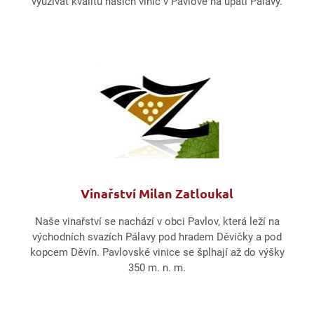
využívat kvalitu našich vinic v Pavlově na úpatí Pálavy.
Vinařství Milan Zatloukal
Naše vinařství se nachází v obci Pavlov, která leží na
východních svazích Pálavy pod hradem Děvičky a pod
kopcem Děvín. Pavlovské vinice se šplhají až do výšky
350 m. n. m.