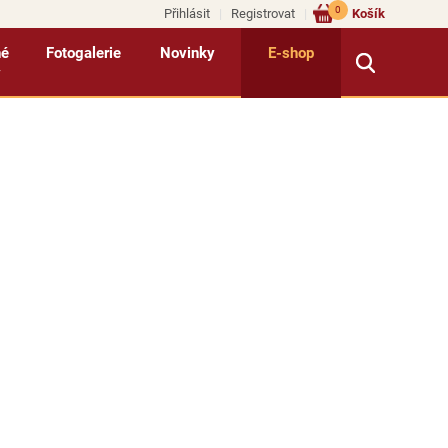
0
Přihlásit
Registrovat
Košík
né
Fotogalerie
Novinky
E-shop
y