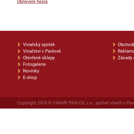
Obnovení hesla
Vinařský spolek
Obchod
Vinařství v Pavlově
Reklama
Otevřené sklepy
Zásady 
Fotogalerie
Novinky
E-shop
Copyright 2018 © VINAŘI PAVLOV, z.s., spolek vinařů v Pav