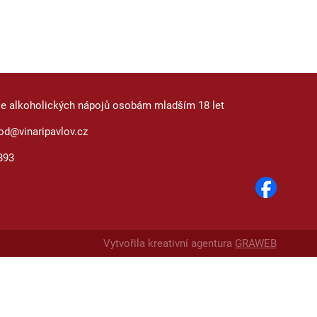
je alkoholických nápojů osobám mladším 18 let
od@vinaripavlov.cz
893
Vytvořila kreativní agentura
GRAWEB