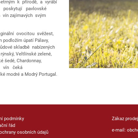
šetrným k přírodě, a vyrábí
i poskytují pavlovské
h vín zajímavých svým
iginální ovocitou svěžest,
podložím úpatí Pálavy,
drůdové skladbě nabízených
rýnský, Veltlínské zelené,
ské šedé, Chardonnay,
ch vín čeká
ské modré a Modrý Portugal.
ní podmínky
Zákaz prode
ční řád
e-mail: obch
ochrany osobních údajů