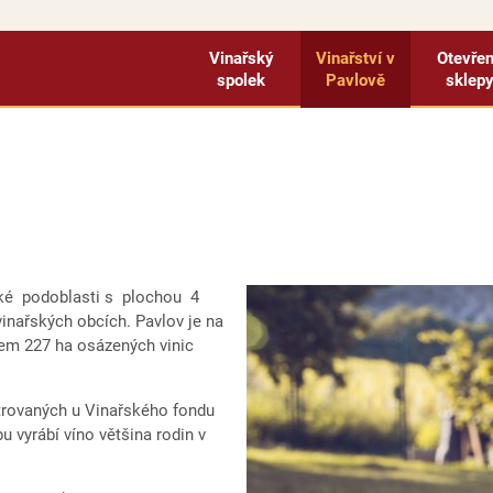
Vinařský
Vinařství v
Otevře
spolek
Pavlově
sklep
řské podoblasti s plochou 4
vinařských obcích. Pavlov je na
lkem 227 ha osázených vinic
strovaných u Vinařského fondu
 vyrábí víno většina rodin v