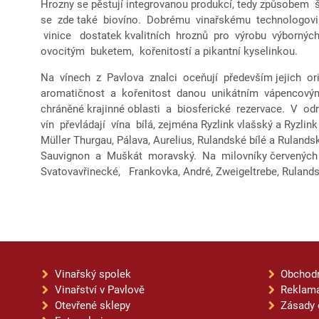
Hrozny se pěstují integrovanou produkcí, tedy způsobem 
se zde také biovíno. Dobrému vinařskému technologov
vinice dostatek kvalitních hroznů pro výrobu výbornýc
ovocitým buketem, kořenitostí a pikantní kyselinkou.
Na vínech z Pavlova znalci oceňují především jejich or
aromatičnost a kořenitost danou unikátním vápencovým 
chráněné krajinné oblasti a biosferické rezervace. V o
vín převládají vína bílá, zejména Ryzlink vlašský a Ryzlink 
Müller Thurgau, Pálava, Aurelius, Rulandské bílé a Ruland
Sauvignon a Muškát moravský. Na milovníky červený
Svatovavřinecké, Frankovka, André, Zweigeltrebe, Ruland
Vinařský spolek
Obchod
Vinařství v Pavlově
Reklama
Otevřené sklepy
Zásady 