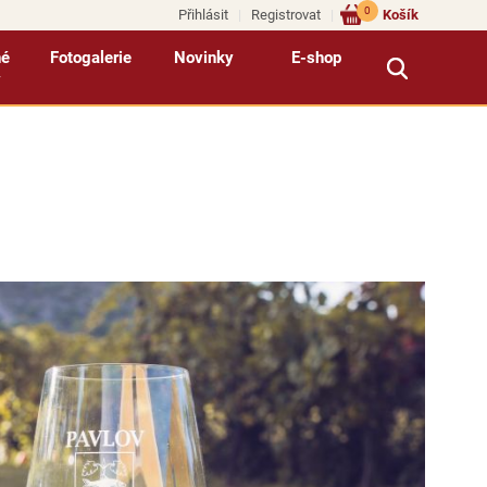
0
Přihlásit
Registrovat
Košík
né
Fotogalerie
Novinky
E-shop
y