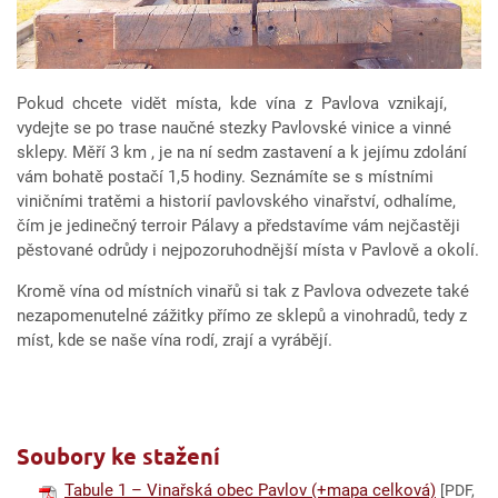
Pokud chcete vidět místa, kde vína z Pavlova vznikají,
vydejte se po trase naučné stezky Pavlovské vinice a vinné
sklepy. Měří 3 km , je na ní sedm zastavení a k jejímu zdolání
vám bohatě postačí 1,5 hodiny. Seznámíte se s místními
viničními tratěmi a historií pavlovského vinařství, odhalíme,
čím je jedinečný terroir Pálavy a představíme vám nejčastěji
pěstované odrůdy i nejpozoruhodnější místa v Pavlově a okolí.
Kromě vína od místních vinařů si tak z Pavlova odvezete také
nezapomenutelné zážitky přímo ze sklepů a vinohradů, tedy z
míst, kde se naše vína rodí, zrají a vyrábějí.
Soubory ke stažení
Tabule 1 – Vinařská obec Pavlov (+mapa celková)
[PDF,