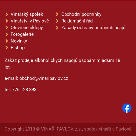
Vinařský spolek
Obchodní podmínky
Vinařství v Pavlově
Reklamační řád
Otevřené sklepy
Zásady ochrany osobních údajů
Fotogalerie
Novinky
E-shop
Zákaz prodeje alkoholických nápojů osobám mladším 18
let
e-mail: obchod@vinaripavlov.cz
tel. 776 128 893
Copyright 2018 © VINAŘI PAVLOV, z.s., spolek vinařů v Pavlově