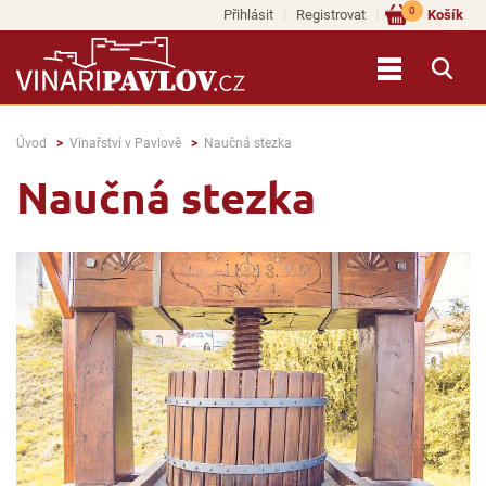
0
Přihlásit
Registrovat
Košík
Úvod
Vinařství v Pavlově
Naučná stezka
Naučná stezka