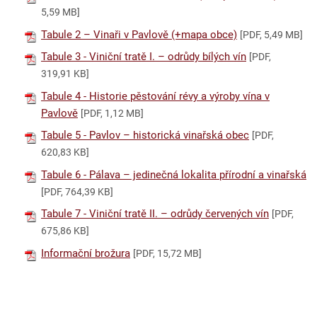
5,59 MB]
Tabule 2 – Vinaři v Pavlově (+mapa obce)
[PDF, 5,49 MB]
Tabule 3 - Viniční tratě I. – odrůdy bílých vín
[PDF,
319,91 KB]
Tabule 4 - Historie pěstování révy a výroby vína v
Pavlově
[PDF, 1,12 MB]
Tabule 5 - Pavlov – historická vinařská obec
[PDF,
620,83 KB]
Tabule 6 - Pálava – jedinečná lokalita přírodní a vinařská
[PDF, 764,39 KB]
Tabule 7 - Viniční tratě II. – odrůdy červených vín
[PDF,
675,86 KB]
Informační brožura
[PDF, 15,72 MB]