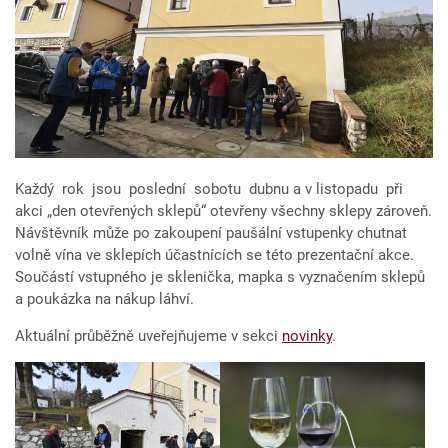
Každý rok jsou poslední sobotu dubnu a v listopadu při
akci „den otevřených sklepů“ otevřeny všechny sklepy zároveň.
Návštěvník může po zakoupení paušální vstupenky chutnat
volně vína ve sklepích účastnících se této prezentační akce.
Součástí vstupného je sklenička, mapka s vyznačením sklepů
a poukázka na nákup láhví.
Aktuální průběžně uveřejňujeme v sekci
novinky
.