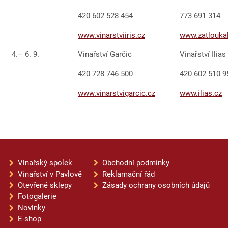
420 602 528 454
773 691 31
www.vinarstviiris.cz
www.zatloukal
4.– 6. 9.
Vinařství Garčic
Vinařství Ilias
420 728 746 500
420 602 510 9
www.vinarstvigarcic.cz
www.ilias.cz
Vinařský spolek
Obchodní podmínky
Vinařství v Pavlově
Reklamační řád
Otevřené sklepy
Zásady ochrany osobních údajů
Fotogalerie
Novinky
E-shop