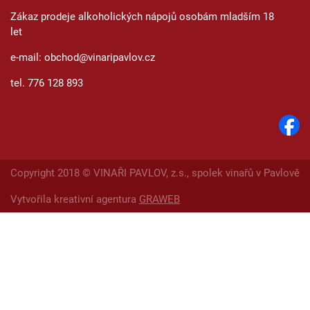
Zákaz prodeje alkoholických nápojů osobám mladším 18
let
e-mail: obchod@vinaripavlov.cz
tel. 776 128 893
Copyright 2018 © VINAŘI PAVLOV, z.s., spolek vinařů v Pavlově
Vytvořila kreativní agentura
GRAWEB