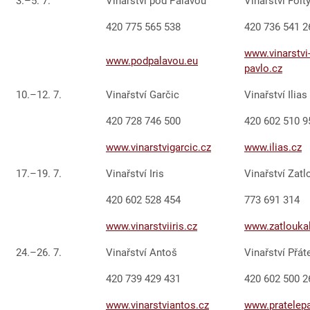
3.–5. 7.
Vinařství pod Pálavou
Vinařství Folt
420 775 565 538
420 736 541 2
www.vinarstvi-
www.podpalavou.eu
pavlo.cz
10.–12. 7.
Vinařství Garčic
Vinařství Ilias
420 728 746 500
420 602 510 9
www.vinarstvigarcic.cz
www.ilias.cz
17.–19. 7.
Vinařství Iris
Vinařství Zatl
420 602 528 454
773 691 31
www.vinarstviiris.cz
www.zatloukal
24.–26. 7.
Vinařství Antoš
Vinařství Přát
420 739 429 431
420 602 500 2
www.vinarstviantos.cz
www.pratelepa