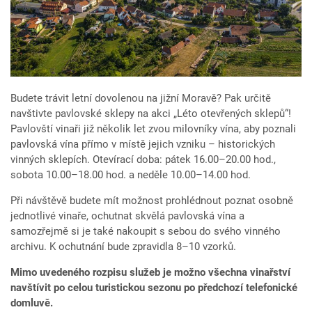
Budete trávit letní dovolenou na jižní Moravě? Pak určitě
navštivte pavlovské sklepy na akci „Léto otevřených sklepů“!
Pavlovští vinaři již několik let zvou milovníky vína, aby poznali
pavlovská vína přímo v místě jejich vzniku – historických
vinných sklepích. Otevírací doba: pátek 16.00–20.00 hod.,
sobota 10.00–18.00 hod. a neděle 10.00–14.00 hod.
Při návštěvě budete mít možnost prohlédnout poznat osobně
jednotlivé vinaře, ochutnat skvělá pavlovská vína a
samozřejmě si je také nakoupit s sebou do svého vinného
archivu. K ochutnání bude zpravidla 8–10 vzorků.
Mimo uvedeného rozpisu služeb je možno všechna vinařství
navštívit po celou turistickou sezonu po předchozí telefonické
domluvě.