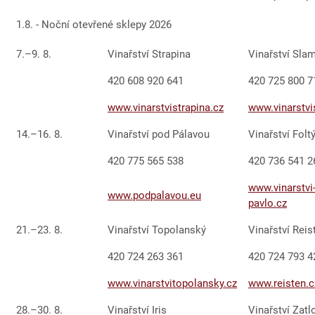
1.8. - Noční otevřené sklepy 2026
7.–9. 8.
Vinařství Strapina
Vinařství Sla
420 608 920 641
420 725 800 7
www.vinarstvistrapina.cz
www.vinarstv
14.–16. 8.
Vinařství pod Pálavou
Vinařství Folt
420 775 565 538
420 736 541 2
www.vinarstvi-
www.podpalavou.eu
pavlo.cz
21.–23. 8.
Vinařství Topolanský
Vinařství Reis
420 724 263 361
420 724 793 4
www.vinarstvitopolansky.cz
www.reisten.c
28.–30. 8.
Vinařství Iris
Vinařství Zatl