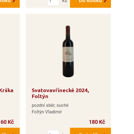
ks
ošíku
Do košíku
Krška
Svatovavřinecké 2024,
Foltýn
pozdní sběr, suché
Foltýn Vladimír
160 Kč
180 Kč
Počet