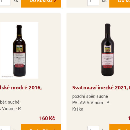
ks
ks
Do košíku
Do k
dské modré 2016,
Svatovavřinecké 2021, 
pozdní sběr, suché
běr, suché
PALAVIA Vinum - P.
 Vinum - P.
Krška
160 Kč
Počet
Počet