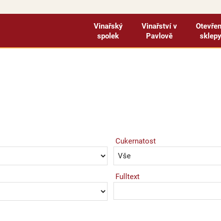
Vinařský
Vinařství v
Otevře
spolek
Pavlově
sklep
Cukernatost
Fulltext