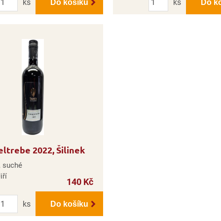
ks
ks
Do košíku
Do k
ltrebe 2022, Šilinek
, suché
iří
140 Kč
Počet
ks
Do košíku