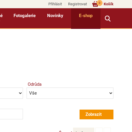
0
Přihlásit
Registrovat
Košík
né
Fotogalerie
Novinky
E-shop
y
Odrůda