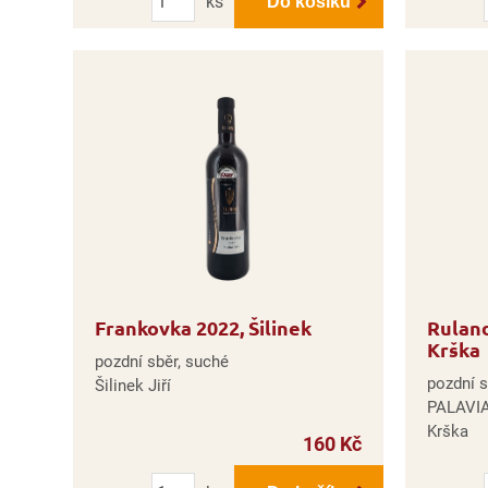
ks
Do košíku
Frankovka 2022, Šilinek
Rulan
Krška
pozdní sběr, suché
pozdní s
Šilinek Jiří
PALAVIA
Krška
160 Kč
Počet