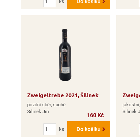
ks
Do košíku
Zweigeltrebe 2021, Šilinek
Zweige
pozdní sběr, suché
jakostní
Šilinek Jiří
Šilinek J
160 Kč
Počet
ks
Do košíku