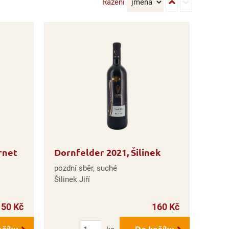
Řazení
rnet
Dornfelder 2021, Šilinek
pozdní sběr, suché
Šilinek Jiří
150 Kč
160 Kč
Počet