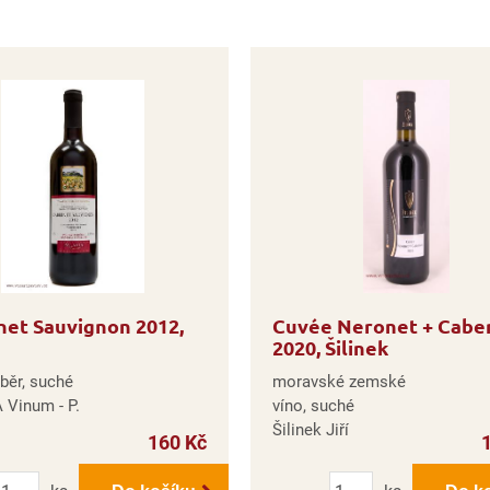
et Sauvignon 2012,
Cuvée Neronet + Cabe
2020, Šilinek
běr, suché
moravské zemské
 Vinum - P.
víno, suché
Šilinek Jiří
160 Kč
Počet
Počet