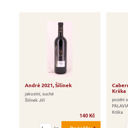
André 2021, Šilinek
Cabern
Krška
jakostní, suché
pozdní s
Šilinek Jiří
PALAVIA
Krška
140 Kč
Počet