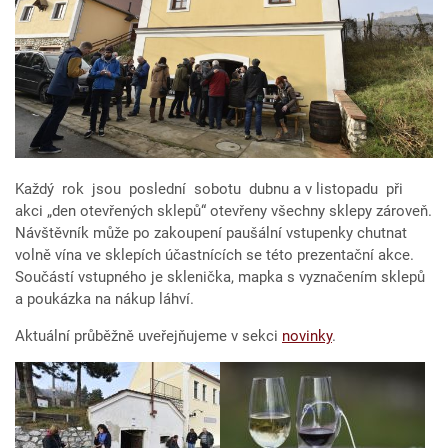
Každý rok jsou poslední sobotu dubnu a v listopadu při
akci „den otevřených sklepů“ otevřeny všechny sklepy zároveň.
Návštěvník může po zakoupení paušální vstupenky chutnat
volně vína ve sklepích účastnících se této prezentační akce.
Součástí vstupného je sklenička, mapka s vyznačením sklepů
a poukázka na nákup láhví.
Aktuální průběžně uveřejňujeme v sekci
novinky
.