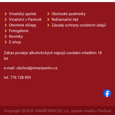
Vinařský spolek
Obchodní podmínky
Vinařství v Pavlově
Reklamační řád
Otevřené sklepy
Zásady ochrany osobních údajů
Fotogalerie
Novinky
E-shop
Zákaz prodeje alkoholických nápojů osobám mladším 18
let
e-mail: obchod@vinaripavlov.cz
tel. 776 128 893
Copyright 2018 © VINAŘI PAVLOV, z.s., spolek vinařů v Pavlově