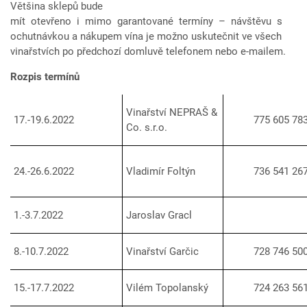
Většina sklepů bude
mít otevřeno i mimo garantované termíny – návštěvu s
ochutnávkou a nákupem vína je možno uskutečnit ve všech
vinařstvích po předchozí domluvě telefonem nebo e-mailem.
Rozpis termínů
Vinařství NEPRAŠ &
17.-19.6.2022
775 605 78
Co. s.r.o.
24.-26.6.2022
Vladimír Foltýn
736 541 26
1.-3.7.2022
Jaroslav Gracl
8.-10.7.2022
Vinařství Garčic
728 746 50
15.-17.7.2022
Vilém Topolanský
724 263 56