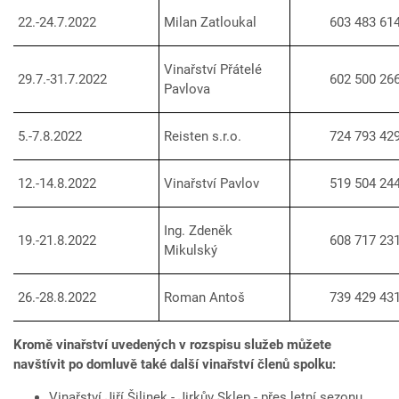
22.-24.7.2022
Milan Zatloukal
603 483 61
Vinařství Přátelé
29.7.-31.7.2022
602 500 26
Pavlova
5.-7.8.2022
Reisten s.r.o.
724 793 42
12.-14.8.2022
Vinařství Pavlov
519 504 24
Ing. Zdeněk
19.-21.8.2022
608 717 23
Mikulský
26.-28.8.2022
Roman Antoš
739 429 43
Kromě vinařství uvedených v rozspisu služeb můžete
navštívit po domluvě také další vinařství členů spolku:
Vinařství Jiří Šilinek - Jirkův Sklep - přes letní sezonu