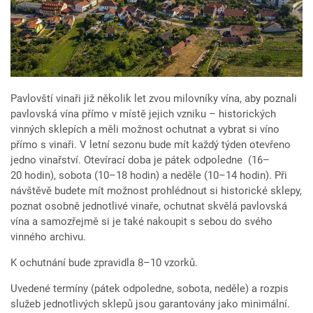
Pavlovští vinaři již několik let zvou milovníky vína, aby poznali
pavlovská vína přímo v místě jejich vzniku – historických
vinných sklepích a měli možnost ochutnat a vybrat si víno
přímo s vinaři. V letní sezonu bude mít každý týden otevřeno
jedno vinařství. Otevírací doba je pátek odpoledne (16–
20 hodin), sobota (10–18 hodin) a neděle (10–14 hodin). Při
návštěvě budete mít možnost prohlédnout si historické sklepy,
poznat osobně jednotlivé vinaře, ochutnat skvělá pavlovská
vína a samozřejmě si je také nakoupit s sebou do svého
vinného archivu.
K ochutnání bude zpravidla 8–10 vzorků.
Uvedené termíny (pátek odpoledne, sobota, neděle) a rozpis
služeb jednotlivých sklepů jsou garantovány jako minimální.