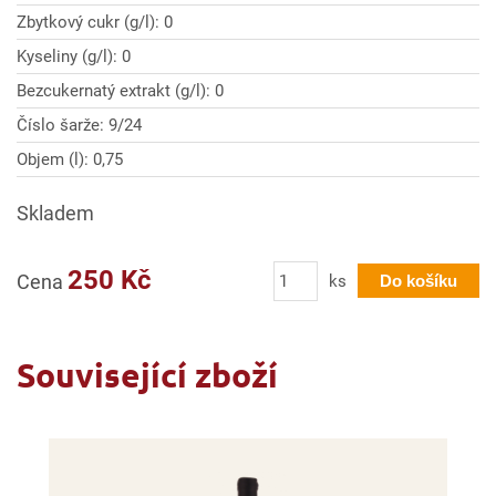
Zbytkový cukr (g/l): 0
Kyseliny (g/l): 0
Bezcukernatý extrakt (g/l): 0
Číslo šarže: 9/24
Objem (l): 0,75
Skladem
Počet
250 Kč
Cena
ks
Do košíku
Související zboží