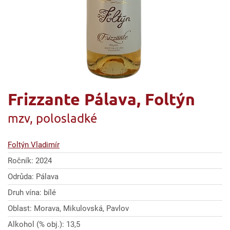
Frizzante Pálava, Foltýn
mzv, polosladké
Foltýn Vladimír
Ročník: 2024
Odrůda: Pálava
Druh vína: bílé
Oblast: Morava, Mikulovská, Pavlov
Alkohol (% obj.): 13,5