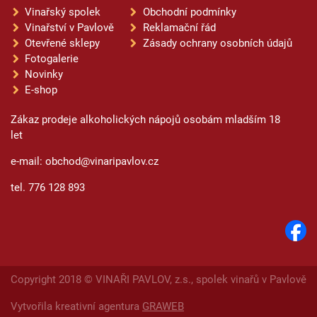
Vinařský spolek
Obchodní podmínky
Vinařství v Pavlově
Reklamační řád
Otevřené sklepy
Zásady ochrany osobních údajů
Fotogalerie
Novinky
E-shop
Zákaz prodeje alkoholických nápojů osobám mladším 18
let
e-mail: obchod@vinaripavlov.cz
tel. 776 128 893
Copyright 2018 © VINAŘI PAVLOV, z.s., spolek vinařů v Pavlově
Vytvořila kreativní agentura
GRAWEB