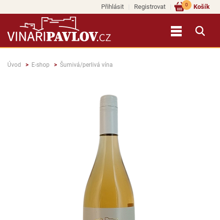
0
Přihlásit
Registrovat
Košík
Úvod
E-shop
Šumivá/perlivá vína