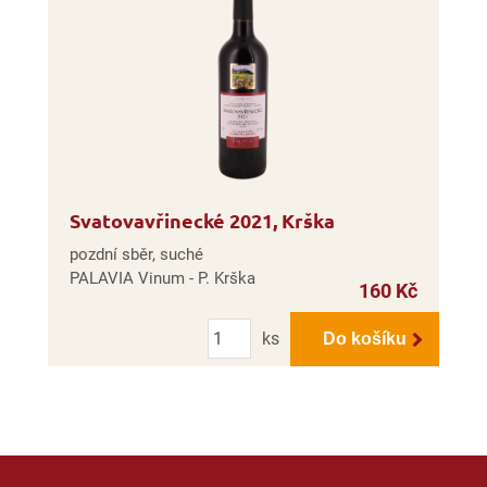
Svatovavřinecké 2021, Krška
pozdní sběr, suché
PALAVIA Vinum - P. Krška
160 Kč
Počet
ks
Do košíku