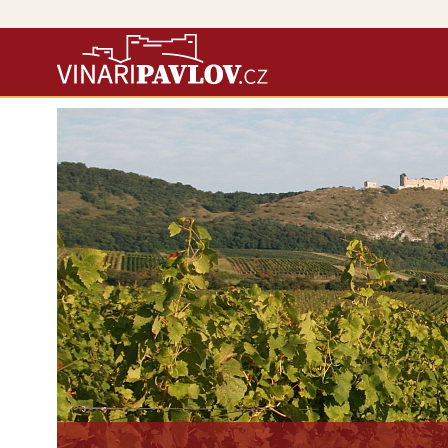
Vína našich vinařů si objedn