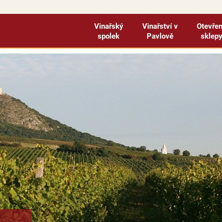
Vinařský
Vinařství v
Otevře
spolek
Pavlově
sklep
ejte na e-