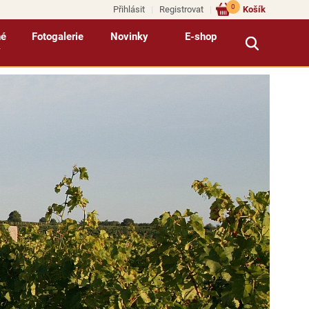
0
Přihlásit
Registrovat
Košík
né
Fotogalerie
Novinky
E-shop
y