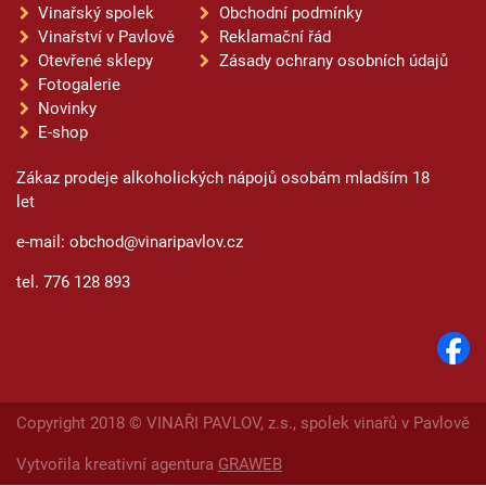
Vinařský spolek
Obchodní podmínky
Vinařství v Pavlově
Reklamační řád
Otevřené sklepy
Zásady ochrany osobních údajů
Fotogalerie
Novinky
E-shop
Zákaz prodeje alkoholických nápojů osobám mladším 18
let
e-mail: obchod@vinaripavlov.cz
tel. 776 128 893
Copyright 2018 © VINAŘI PAVLOV, z.s., spolek vinařů v Pavlově
Vytvořila kreativní agentura
GRAWEB