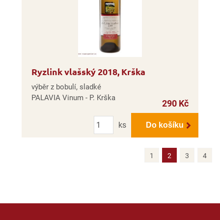
Ryzlink vlašský 2018, Krška
výběr z bobulí, sladké
PALAVIA Vinum - P. Krška
290 Kč
Počet
ks
Do košíku
1
2
3
4