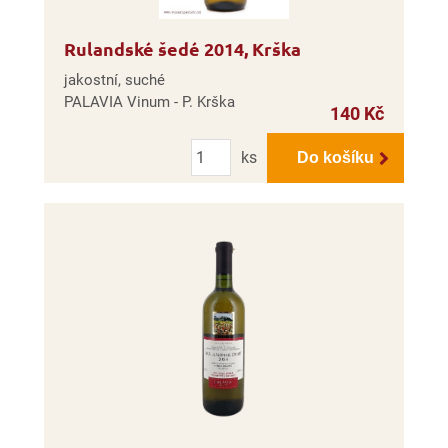
Rulandské šedé 2014, Krška
jakostní, suché
PALAVIA Vinum - P. Krška
140 Kč
Počet
ks
Do košíku