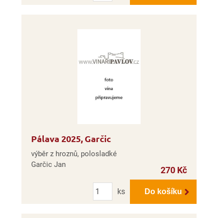
Pálava 2025, Garčic
výběr z hroznů, polosladké
Garčic Jan
270 Kč
Počet
ks
Do košíku