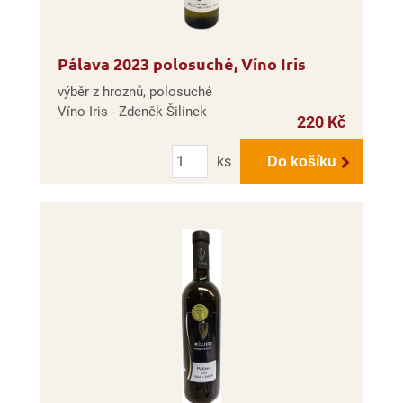
Pálava 2023 polosuché, Víno Iris
výběr z hroznů, polosuché
Víno Iris - Zdeněk Šilinek
220 Kč
Počet
ks
Do košíku