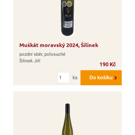
Muškát moravský 2024, Šilinek
pozdní sběr, polosuché
Šilinek Jiří
190 Kč
Počet
ks
Do košíku