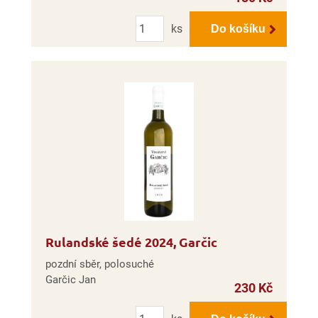
Počet
ks
Do košíku
Rulandské šedé 2024, Garčic
pozdní sběr, polosuché
Garčic Jan
230 Kč
Počet