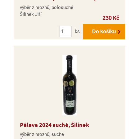
výběr z hroznů, polosuché
Šilinek Jiří
230 Kč
Počet
ks
Do košíku
Pálava 2024 suché, Šilinek
výběr z hroznů, suché