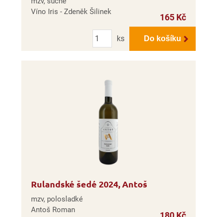
mzv, suché
Víno Iris - Zdeněk Šilinek
165 Kč
Počet
ks
Do košíku
Rulandské šedé 2024, Antoš
mzv, polosladké
Antoš Roman
180 Kč