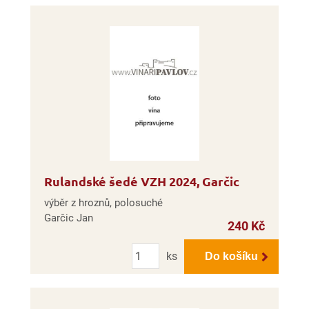
Rulandské šedé VZH 2024, Garčic
výběr z hroznů, polosuché
Garčic Jan
240 Kč
Počet
ks
Do košíku