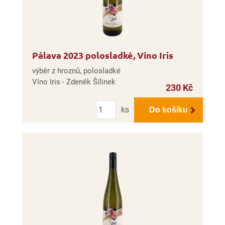
Pálava 2023 polosladké, Víno Iris
výběr z hroznů, polosladké
Víno Iris - Zdeněk Šilinek
230 Kč
Počet
ks
Do košíku