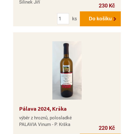
Šilinek Jiří
230 Kč
Počet
ks
Do košíku
Pálava 2024, Krška
výběr z hroznů, polosladké
PALAVIA Vinum - P. Krška
220 Kč