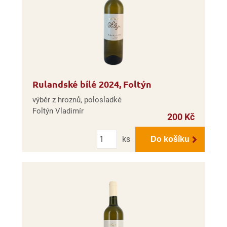
Rulandské bílé 2024, Foltýn
výběr z hroznů, polosladké
Foltýn Vladimír
200 Kč
Počet
ks
Do košíku