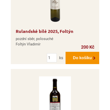
Rulandské bílé 2025, Foltýn
pozdní sběr, polosuché
Foltýn Vladimír
200 Kč
Počet
ks
Do košíku