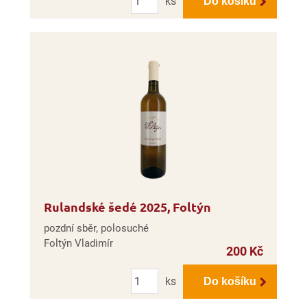
ks
Do košíku
Rulandské šedé 2025, Foltýn
pozdní sběr, polosuché
Foltýn Vladimír
200 Kč
Počet
ks
Do košíku