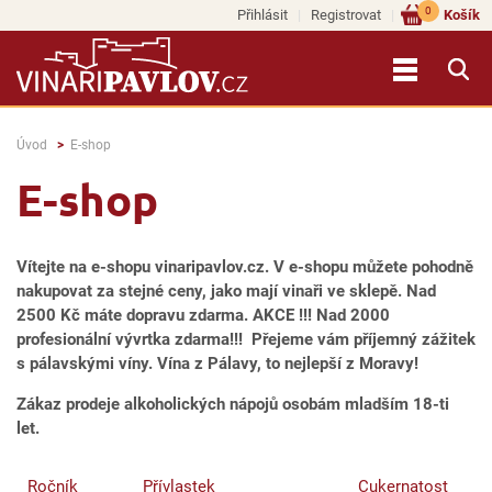
0
Přihlásit
Registrovat
Košík
Úvod
E-shop
E-shop
Vítejte na e-shopu vinaripavlov.cz. V e-shopu můžete pohodně
nakupovat za stejné ceny, jako mají vinaři ve sklepě. Nad
2500 Kč máte dopravu zdarma. AKCE !!! Nad 2000
profesionální vývrtka zdarma!!! Přejeme vám příjemný zážitek
s pálavskými víny. Vína z Pálavy, to nejlepší z Moravy!
Zákaz prodeje alkoholických nápojů osobám mladším 18-ti
let.
Ročník
Přívlastek
Cukernatost