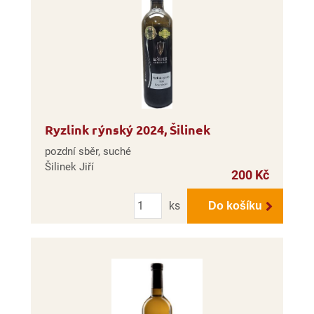
Ryzlink rýnský 2024, Šilinek
pozdní sběr, suché
Šilinek Jiří
200 Kč
Počet
ks
Do košíku