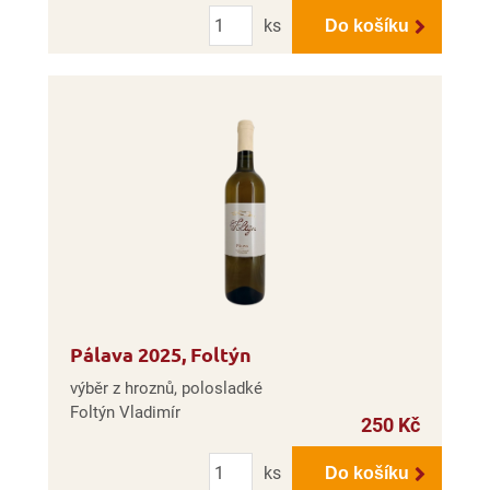
Počet
ks
Do košíku
Pálava 2025, Foltýn
výběr z hroznů, polosladké
Foltýn Vladimír
250 Kč
Počet
ks
Do košíku