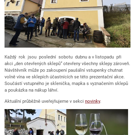
Každý rok jsou poslední sobotu dubnu a v listopadu při
akci „den otevřených sklepů“ otevřeny všechny sklepy zároveň.
Návštěvník může po zakoupení paušální vstupenky chutnat
volně vína ve sklepích účastnících se této prezentační akce.
Součástí vstupného je sklenička, mapka s vyznačením sklepů
a poukázka na nákup láhví.
Aktuální průběžně uveřejňujeme v sekci
novinky
.