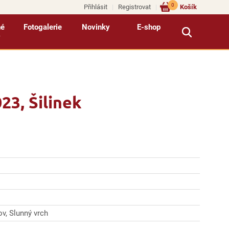
0
Přihlásit
Registrovat
Košík
né
Fotogalerie
Novinky
E-shop
y
3, Šilinek
v, Slunný vrch