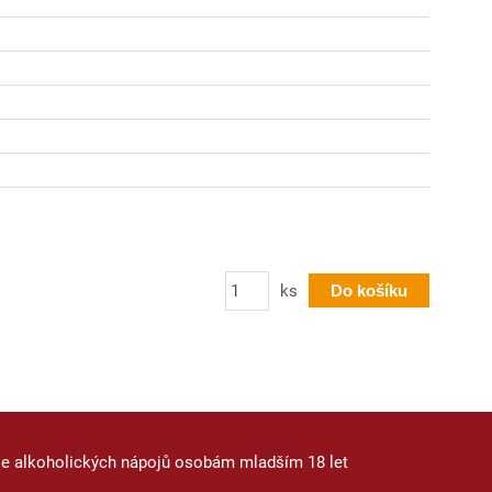
Počet
ks
Do košíku
je alkoholických nápojů osobám mladším 18 let