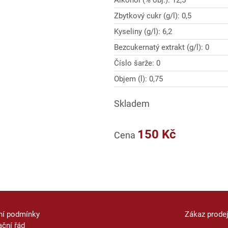
Alkohol (% obj.): 12,5
Zbytkový cukr (g/l): 0,5
Kyseliny (g/l): 6,2
Bezcukernatý extrakt (g/l): 0
Číslo šarže: 0
Objem (l): 0,75
Skladem
150 Kč
Cena
ní podmínky
Zákaz prode
ční řád