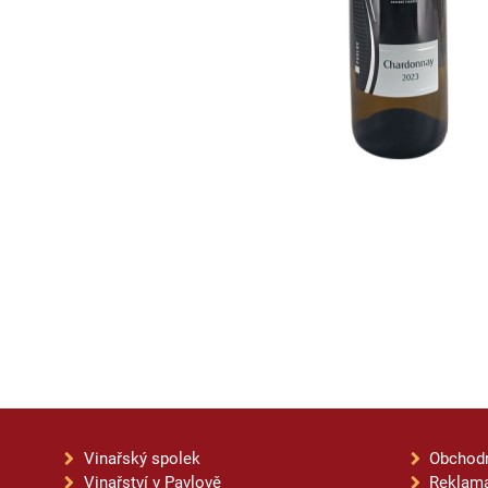
Vinařský spolek
Obchod
Vinařství v Pavlově
Reklama