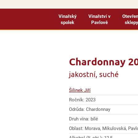
Vinařský
Vinařství v
Otevře
spolek
Pavlově
sklep
Chardonnay 202
jakostní, suché
Šilinek Jiří
Ročník: 2023
Odrůda: Chardonnay
Druh vína: bílé
Oblast: Morava, Mikulovská, Pavlo