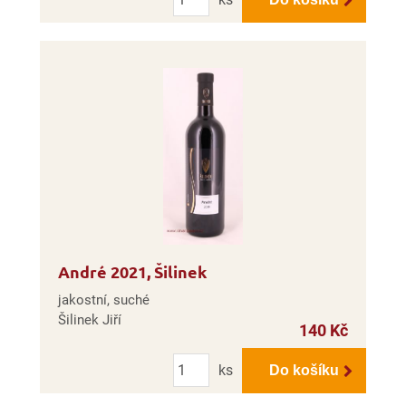
André 2021, Šilinek
jakostní, suché
Šilinek Jiří
140 Kč
Počet
ks
Do košíku