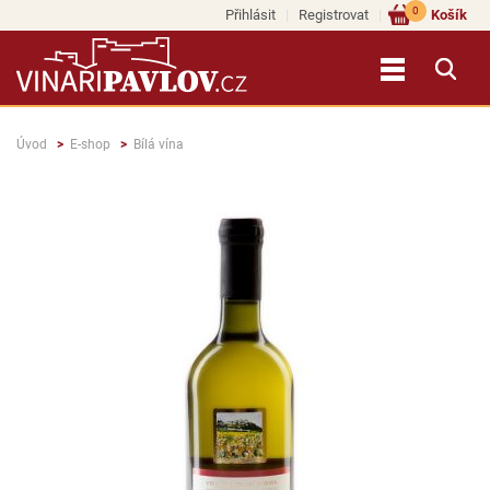
0
Přihlásit
Registrovat
Košík
Úvod
E-shop
Bílá vína