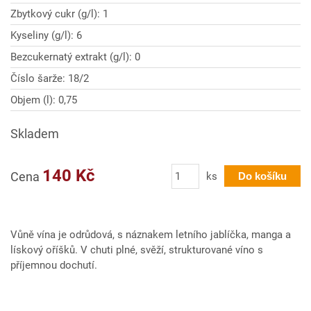
Zbytkový cukr (g/l): 1
Kyseliny (g/l): 6
Bezcukernatý extrakt (g/l): 0
Číslo šarže: 18/2
Objem (l): 0,75
Skladem
Počet
140 Kč
Cena
ks
Do košíku
Vůně vína je odrůdová, s náznakem letního jablíčka, manga a
lískový oříšků. V chuti plné, svěží, strukturované víno s
příjemnou dochutí.