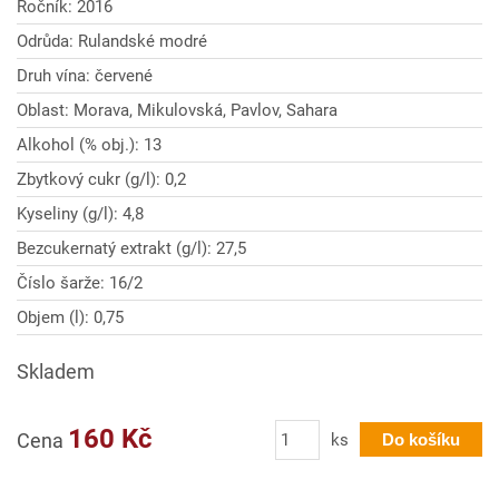
Ročník: 2016
Odrůda: Rulandské modré
Druh vína: červené
Oblast: Morava, Mikulovská, Pavlov, Sahara
Alkohol (% obj.): 13
Zbytkový cukr (g/l): 0,2
Kyseliny (g/l): 4,8
Bezcukernatý extrakt (g/l): 27,5
Číslo šarže: 16/2
Objem (l): 0,75
Skladem
Počet
160 Kč
Cena
ks
Do košíku