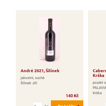
André 2021, Šilinek
Cabern
Krška
jakostní, suché
pozdní s
Šilinek Jiří
PALAVIA
Krška
140 Kč
Počet