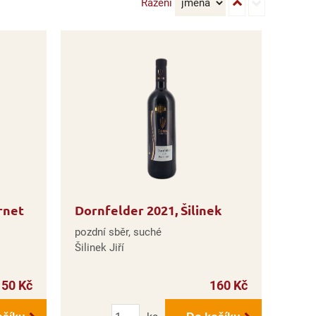
Řazení
rnet
Dornfelder 2021, Šilinek
pozdní sběr, suché
Šilinek Jiří
150 Kč
160 Kč
Počet