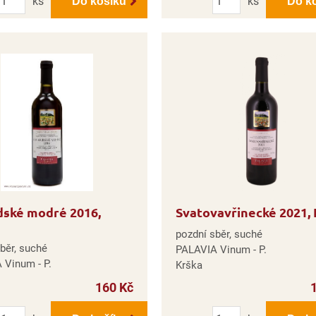
ks
ks
Do košíku
Do k
dské modré 2016,
Svatovavřinecké 2021, 
pozdní sběr, suché
běr, suché
PALAVIA Vinum - P.
 Vinum - P.
Krška
160 Kč
Počet
Počet