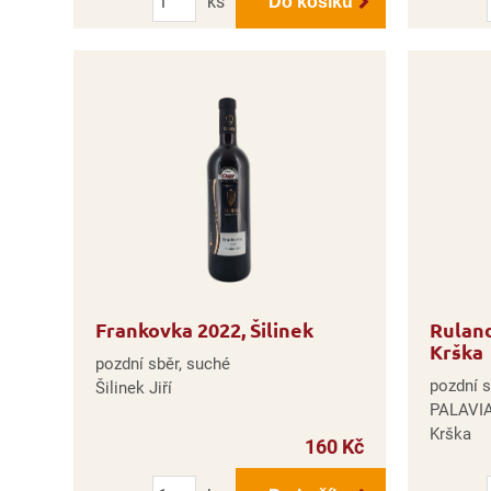
ks
Do košíku
Frankovka 2022, Šilinek
Rulan
Krška
pozdní sběr, suché
pozdní s
Šilinek Jiří
PALAVIA
Krška
160 Kč
Počet