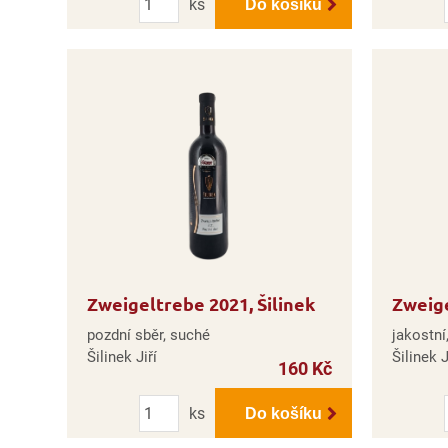
ks
Do košíku
Zweigeltrebe 2021, Šilinek
Zweige
pozdní sběr, suché
jakostní
Šilinek Jiří
Šilinek J
160 Kč
Počet
ks
Do košíku