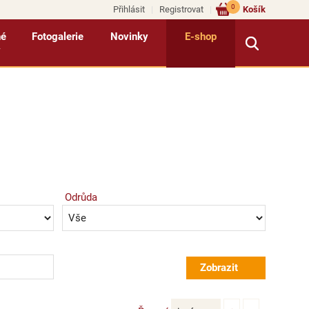
0
Přihlásit
Registrovat
Košík
né
Fotogalerie
Novinky
E-shop
y
Odrůda