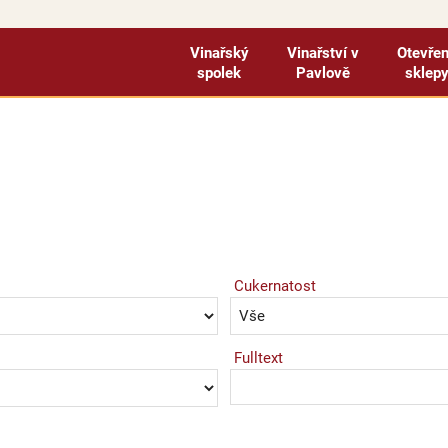
Vinařský
Vinařství v
Otevře
spolek
Pavlově
sklep
Cukernatost
Fulltext