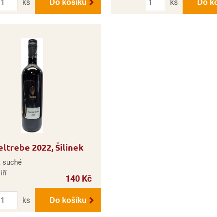
ks
ks
Do košíku
Do k
ltrebe 2022, Šilinek
, suché
iří
140 Kč
Počet
ks
Do košíku