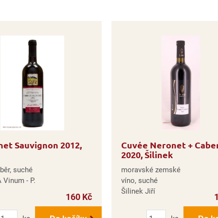
et Sauvignon 2012,
Cuvée Neronet + Cabe
2020, Šilinek
běr, suché
moravské zemské
 Vinum - P.
víno, suché
Šilinek Jiří
160 Kč
Počet
Počet