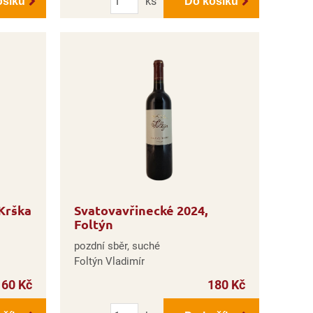
ks
ošíku
Do košíku
Krška
Svatovavřinecké 2024,
Foltýn
pozdní sběr, suché
Foltýn Vladimír
160 Kč
180 Kč
Počet