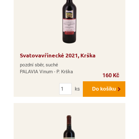
Svatovavřinecké 2021, Krška
pozdní sběr, suché
PALAVIA Vinum - P. Krška
160 Kč
Počet
ks
Do košíku