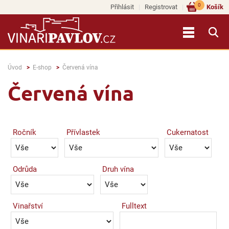
0
Přihlásit
Registrovat
Košík
Úvod
E-shop
Červená vína
Červená vína
Ročník
Přívlastek
Cukernatost
Odrůda
Druh vína
Vinařství
Fulltext