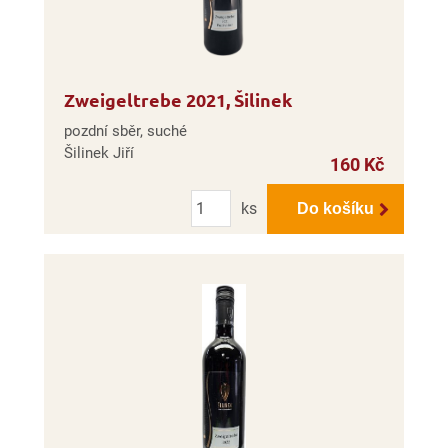
Zweigeltrebe 2021, Šilinek
pozdní sběr, suché
Šilinek Jiří
160 Kč
Počet
ks
Do košíku