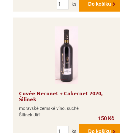
ks
Do košíku
Cuvée Neronet + Cabernet 2020,
Šilinek
moravské zemské víno, suché
Šilinek Jiří
150 Kč
Počet
ks
Do košíku