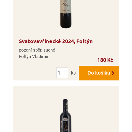
Svatovavřinecké 2024, Foltýn
pozdní sběr, suché
Foltýn Vladimír
180 Kč
Počet
ks
Do košíku