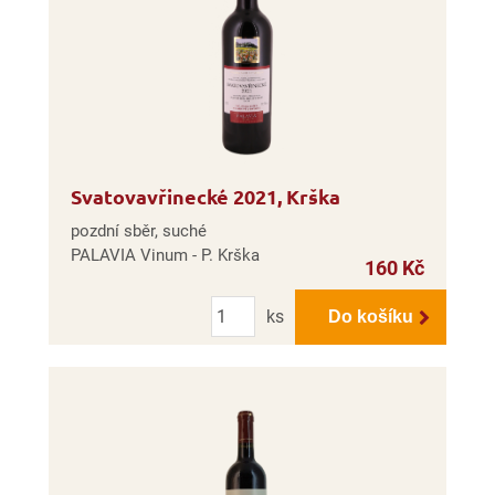
Svatovavřinecké 2021, Krška
pozdní sběr, suché
PALAVIA Vinum - P. Krška
160 Kč
Počet
ks
Do košíku