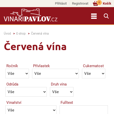
0
Přihlásit
Registrovat
Košík
Úvod
E-shop
Červená vína
Červená vína
Ročník
Přívlastek
Cukernatost
Odrůda
Druh vína
Vinařství
Fulltext