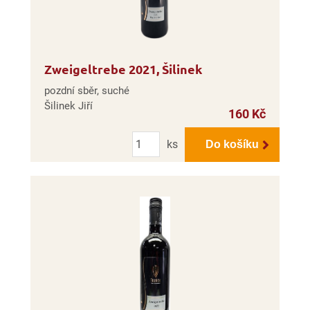
Zweigeltrebe 2021, Šilinek
pozdní sběr, suché
Šilinek Jiří
160 Kč
Počet
ks
Do košíku