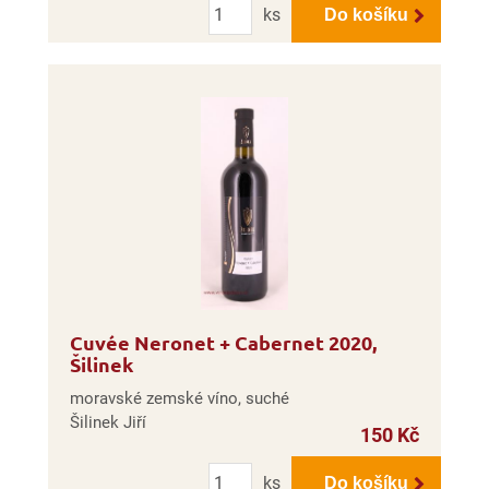
ks
Do košíku
Cuvée Neronet + Cabernet 2020,
Šilinek
moravské zemské víno, suché
Šilinek Jiří
150 Kč
Počet
ks
Do košíku