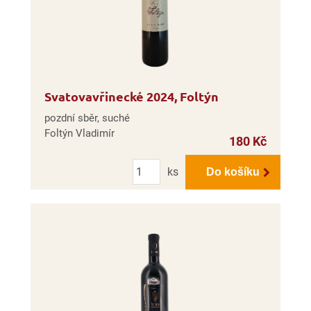
Svatovavřinecké 2024, Foltýn
pozdní sběr, suché
Foltýn Vladimír
180 Kč
Počet
ks
Do košíku