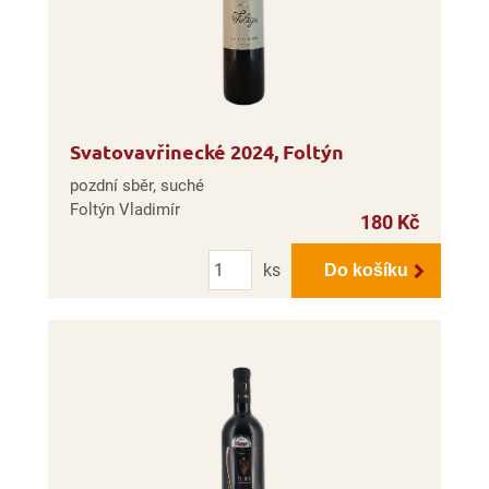
Svatovavřinecké 2024, Foltýn
pozdní sběr, suché
Foltýn Vladimír
180 Kč
Počet
ks
Do košíku