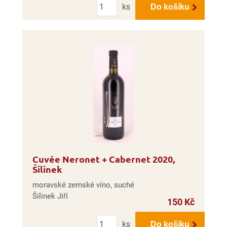
ks
Do košíku
Cuvée Neronet + Cabernet 2020,
Šilinek
moravské zemské víno, suché
Šilinek Jiří
150 Kč
Počet
ks
Do košíku