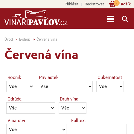
0
Přihlásit
Registrovat
Košík
Úvod
E-shop
Červená vína
Červená vína
Ročník
Přívlastek
Cukernatost
Odrůda
Druh vína
Vinařství
Fulltext