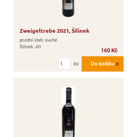
Zweigeltrebe 2021, Šilinek
pozdní sběr, suché
Šilinek Jiří
160 Kč
Počet
ks
Do košíku