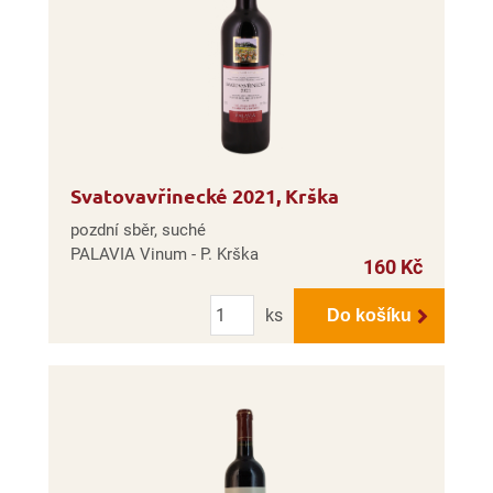
Svatovavřinecké 2021, Krška
pozdní sběr, suché
PALAVIA Vinum - P. Krška
160 Kč
Počet
ks
Do košíku