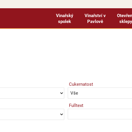
Vinařský
Vinařství v
Otevře
spolek
Pavlově
sklep
Cukernatost
Fulltext