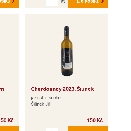
ks
ošíku
Do košíku
ýn
Chardonnay 2023, Šilinek
jakostní, suché
Šilinek Jiří
150 Kč
150 Kč
Počet