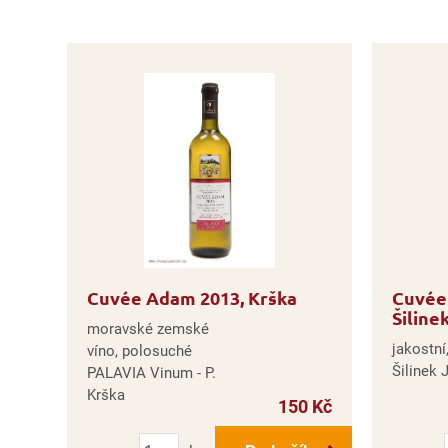
Cuvée Adam 2013, Krška
Cuvée 
Šiline
moravské zemské
jakostní
víno, polosuché
Šilinek J
PALAVIA Vinum - P.
Krška
150 Kč
Počet