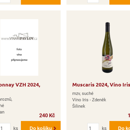
onnay VZH 2024,
Muscaris 2024, Víno Iri
mzv, suché
hroznů,
Víno Iris - Zdeněk
hé
Šilinek
Jan
240 Kč
Počet
Počet
ks
ks
Do košíku
Do k