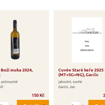
Boží muka 2024,
Cuvée Staré keře 2025
k
(MT+SG+NG), Garčic
, polosuché
jakostní, suché
iří
Garčic Jan
150 Kč
Počet
Počet