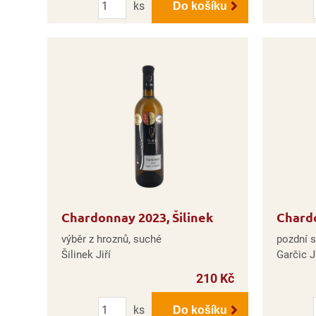
ks
Do košíku
Chardonnay 2023, Šilinek
Chardo
výběr z hroznů, suché
pozdní s
Šilinek Jiří
Garčic 
210 Kč
Počet
ks
Do košíku