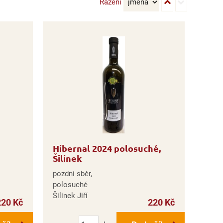
Řazení
Hibernal 2024 polosuché,
Šilinek
pozdní sběr,
polosuché
Šilinek Jiří
220 Kč
220 Kč
Počet