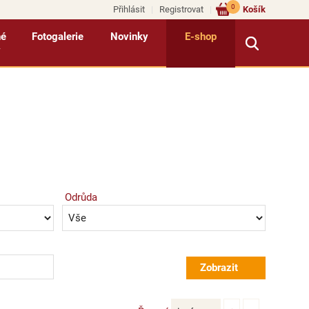
0
Přihlásit
Registrovat
Košík
né
Fotogalerie
Novinky
E-shop
y
Odrůda