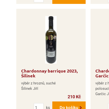
Chardonnay barrique 2023,
Chard
Šilinek
Garčic
výběr z hroznů, suché
výběr z 
Šilinek Jiří
polosuc
Garčic 
210 Kč
Počet
ks
Do košíku