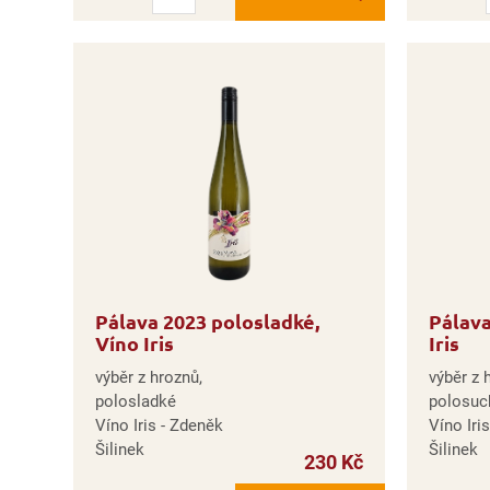
Pálava 2023 polosladké,
Pálava
Víno Iris
Iris
výběr z hroznů,
výběr z 
polosladké
polosuc
Víno Iris - Zdeněk
Víno Iri
Šilinek
Šilinek
230 Kč