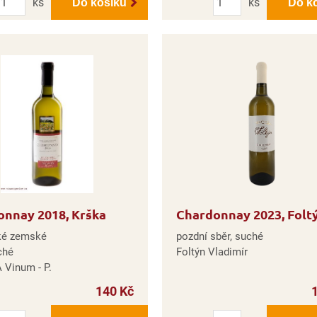
ks
ks
Do košíku
Do k
onnay 2018, Krška
Chardonnay 2023, Folt
ké zemské
pozdní sběr, suché
ché
Foltýn Vladimír
 Vinum - P.
140 Kč
Počet
Počet