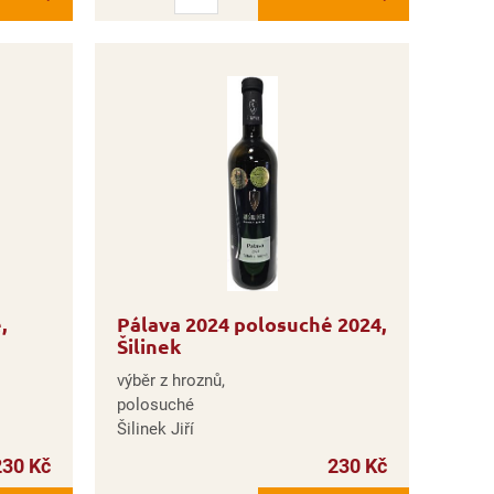
,
Pálava 2024 polosuché 2024,
Šilinek
výběr z hroznů,
polosuché
Šilinek Jiří
230 Kč
230 Kč