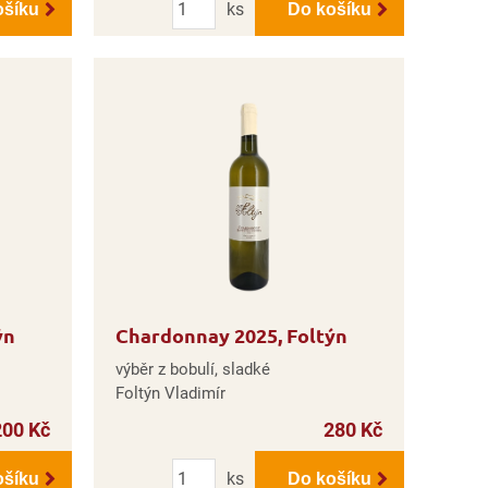
ks
ošíku
Do košíku
ýn
Chardonnay 2025, Foltýn
výběr z bobulí, sladké
Foltýn Vladimír
200 Kč
280 Kč
Počet
ks
ošíku
Do košíku