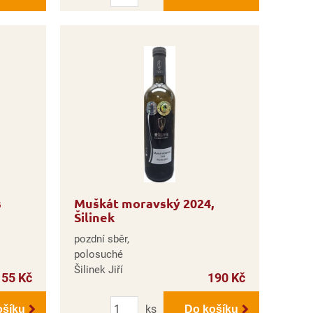
s
Muškát moravský 2024,
Šilinek
pozdní sběr,
polosuché
Šilinek Jiří
155 Kč
190 Kč
Počet
ks
ošíku
Do košíku