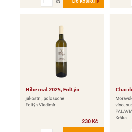
ks
Do košíku
Hibernal 2025, Foltýn
Chard
jakostní, polosuché
Moravs
Foltýn Vladimír
víno, su
PALAVIA
Krška
230 Kč
Počet