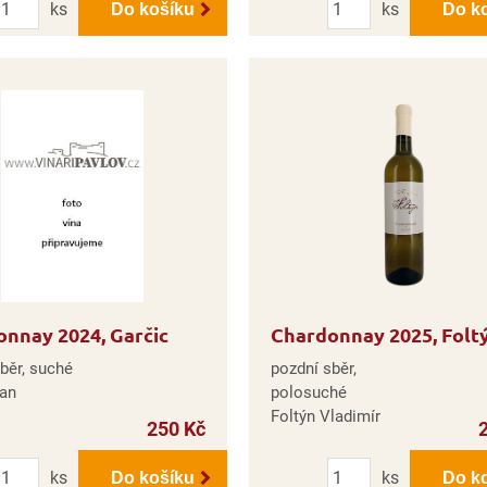
ks
ks
Do košíku
Do k
nnay 2024, Garčic
Chardonnay 2025, Folt
běr, suché
pozdní sběr,
Jan
polosuché
Foltýn Vladimír
250 Kč
Počet
Počet
ks
ks
Do košíku
Do k