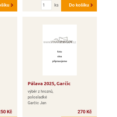
Počet
ks
ošíku
Do košíku
Pálava 2025, Garčic
výběr z hroznů,
polosladké
Garčic Jan
250 Kč
270 Kč