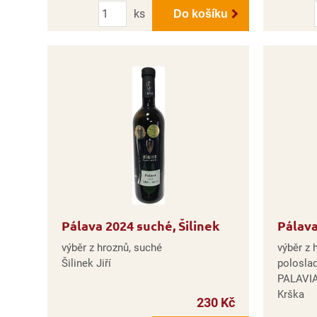
Počet
ks
Do košíku
Pálava 2024 suché, Šilinek
Pálava
výběr z hroznů, suché
výběr z 
Šilinek Jiří
polosla
PALAVIA
Krška
230 Kč