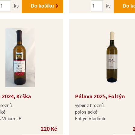
Počet
Počet
ks
ks
Do košíku
Do k
 2024, Krška
Pálava 2025, Foltýn
hroznů,
výběr z hroznů,
dké
polosladké
 Vinum - P.
Foltýn Vladimír
220 Kč