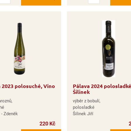
 2023 polosuché, Víno
Pálava 2024 polosladké
Šilinek
hroznů,
výběr z bobulí,
hé
polosladké
s - Zdeněk
Šilinek Jiří
220 Kč