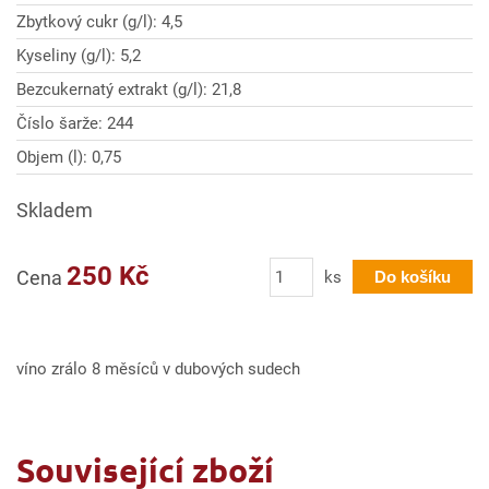
Zbytkový cukr (g/l): 4,5
Kyseliny (g/l): 5,2
Bezcukernatý extrakt (g/l): 21,8
Číslo šarže: 244
Objem (l): 0,75
Skladem
Počet
250 Kč
Cena
ks
Do košíku
víno zrálo 8 měsíců v dubových sudech
Související zboží