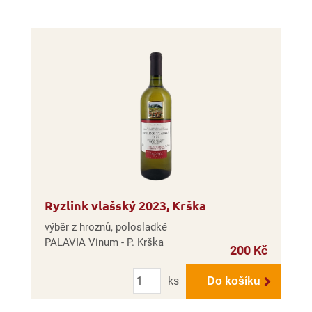
Ryzlink vlašský 2023, Krška
výběr z hroznů, polosladké
PALAVIA Vinum - P. Krška
200 Kč
Počet
ks
Do košíku