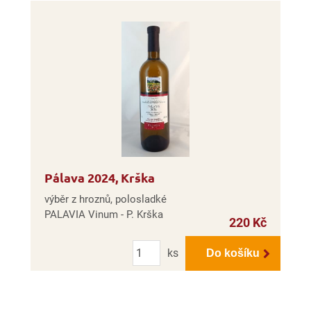
Pálava 2024, Krška
výběr z hroznů, polosladké
PALAVIA Vinum - P. Krška
220 Kč
Počet
ks
Do košíku