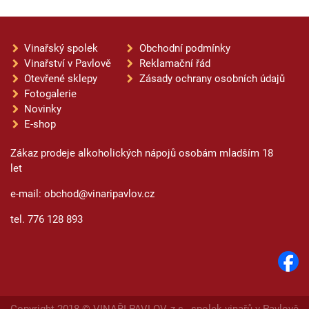
Vinařský spolek
Obchodní podmínky
Vinařství v Pavlově
Reklamační řád
Otevřené sklepy
Zásady ochrany osobních údajů
Fotogalerie
Novinky
E-shop
Zákaz prodeje alkoholických nápojů osobám mladším 18
let
e-mail: obchod@vinaripavlov.cz
tel. 776 128 893
Copyright 2018 © VINAŘI PAVLOV, z.s., spolek vinařů v Pavlově