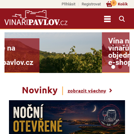
0
Přihlásit
Registrovat
Košík
Vína našich
vinařů si
objednejte na
e-shopu >>
Novinky
|
zobrazit všechny