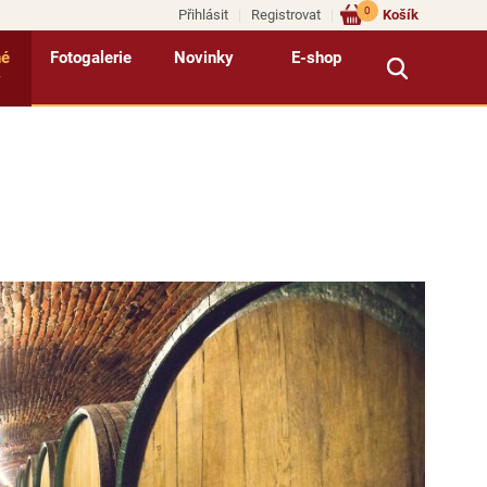
0
Přihlásit
Registrovat
Košík
né
Fotogalerie
Novinky
E-shop
y