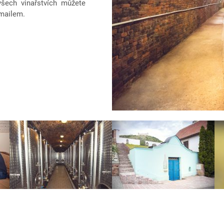
 všech vinařstvích můžete
-mailem.