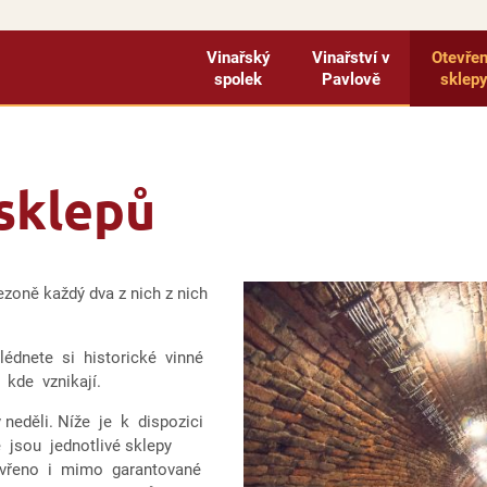
Vinařský
Vinařství v
Otevře
spolek
Pavlově
sklep
sklepů
sezoně každý dva z nich z nich
lédnete si historické vinné
, kde vznikají.
neděli. Níže je k dispozici
 jsou jednotlivé sklepy
tevřeno i mimo garantované