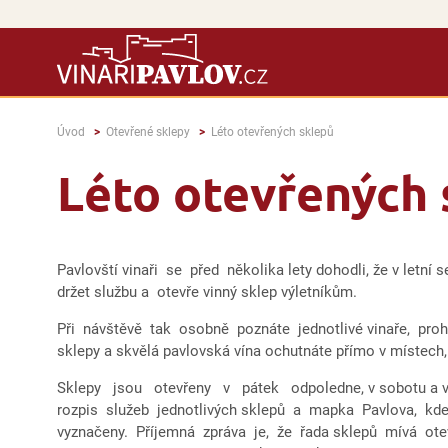
Úvod
Otevřené sklepy
Léto otevřených sklepů
Léto otevřených 
Pavlovští vinaři se před několika lety dohodli, že v letní 
držet službu a otevře vinný sklep výletníkům.
Při návštěvě tak osobně poznáte jednotlivé vinaře, proh
sklepy a skvělá pavlovská vína ochutnáte přímo v místech
Sklepy jsou otevřeny v pátek odpoledne, v sobotu a v 
rozpis služeb jednotlivých sklepů a mapka Pavlova, kde
vyznačeny. Příjemná zpráva je, že řada sklepů mívá o