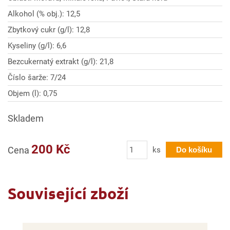
Alkohol (% obj.): 12,5
Zbytkový cukr (g/l): 12,8
Kyseliny (g/l): 6,6
Bezcukernatý extrakt (g/l): 21,8
Číslo šarže: 7/24
Objem (l): 0,75
Skladem
Počet
200 Kč
Cena
ks
Do košíku
Související zboží